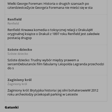
Wielki George Foreman: Historia o drugich szansach po
czterdziestceŻycie George’a Foremana nie mieści się w sta
Renfield
Renfield
Renfield: Krwawa komedia o toksycznej relacji z DrakuląW
oryginalnej książce o Drakuli z 1897 roku Renfield jest zaledwie
postacią drugop
Szóste dziecko
Szóste dziecko
Szóste dziecko: Trudny wybór między prawem a
sercemDebiutancki film fabularny Léopolda Legranda przechodzi
do s
Zaginiony król
Zaginiony król
Zaginiony król: Brytyjska historia i jej silni bohaterowieW 2012
roku archeolodzy przekopali parking w Leiceste
Gatunki