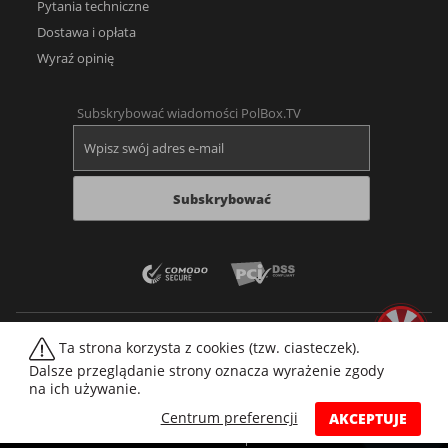
Pytania techniczne
Dostawa i opłata
Wyraź opinię
Subskrybować wiadomości PolBox.TV
Subskrybować
Ta strona korzysta z cookies (tzw. ciasteczek).
Dalsze przeglądanie strony oznacza wyrażenie zgody
na ich używanie.
Web player
Forum
Wideoteka filmów
Mapa strony
Imprint
Cookies
Centrum preferencji
AKCEPTUJE
© 2026 PolBox
Wszelkie prawa zastrzeżone