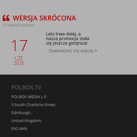
WERSJA SKRÓCONA
O najważniejszym
Lato trwa dalej, a
17
nasza promocja stała
się jeszcze gorętsza!
Dowiedzieć się więcej
CZE
2026
POLBOX.TV
POLBOX MEDIA L.P.
5 South Charlotte Street,
Edinburgh,
United Kingdom,
EH2 4AN