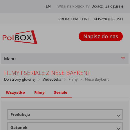
EN
Witaj na PolBox.TV
Dołącz
Zaloguj się
PROMO NA 3 DNI
KOSZYK (
0
) -
USD
Napisz do nas
Menu
FILMY I SERIALE Z NESE BAYKENT
Do strony głównej
Wideoteka
Filmy
Nese Baykent
Wszystko
Filmy
Seriale
Produkcja
Gatunek