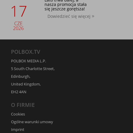
17
nasza promocja stała
się jeszcze gorętsza!
Dowiedzieć się więcej
CZE
2026
POLBOX.TV
POLBOX MEDIA L.P.
5 South Charlotte Street,
Edinburgh,
United Kingdom,
EH2 4AN
O FIRMIE
Cookies
Ogólne warunki umowy
Imprint