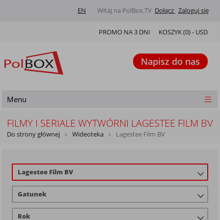
EN
Witaj na PolBox.TV
Dołącz
Zaloguj się
PROMO NA 3 DNI
KOSZYK (
0
) -
USD
Napisz do nas
Menu
FILMY I SERIALE WYTWÓRNI LAGESTEE FILM BV
Do strony głównej
Wideoteka
Lagestee Film BV
Lagestee Film BV
Gatunek
Rok