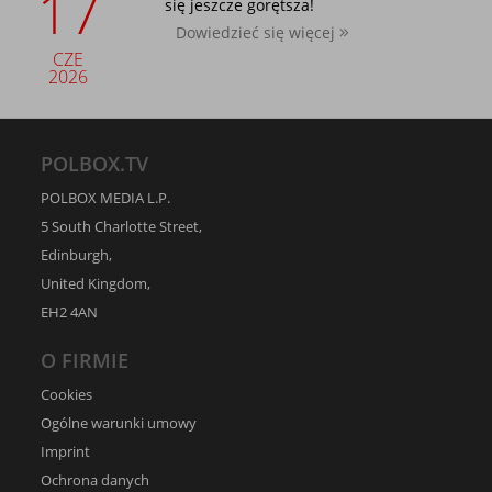
17
się jeszcze gorętsza!
Dowiedzieć się więcej
CZE
2026
POLBOX.TV
POLBOX MEDIA L.P.
5 South Charlotte Street,
Edinburgh,
United Kingdom,
EH2 4AN
O FIRMIE
Cookies
Ogólne warunki umowy
Imprint
Ochrona danych