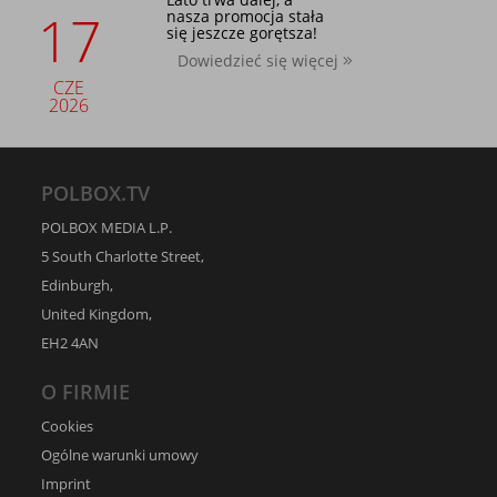
17
nasza promocja stała
się jeszcze gorętsza!
Dowiedzieć się więcej
CZE
2026
POLBOX.TV
POLBOX MEDIA L.P.
5 South Charlotte Street,
Edinburgh,
United Kingdom,
EH2 4AN
O FIRMIE
Cookies
Ogólne warunki umowy
Imprint