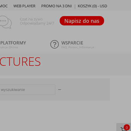
MOC
WEB PLAYER
PROMO NA 3 DNI
KOSZYK (
0
) -
USD
Czat na żywo
Napisz do nas
Odpowiadamy 24/7
 PLATFORMY
WSPARCIE
rukcje Online
FAQ, Pomoc, Informacje
ICTURES
0