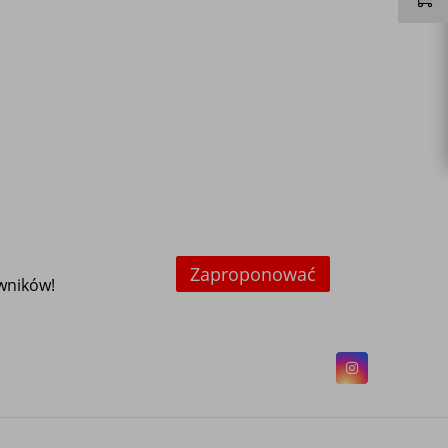
Zaproponować
owników!