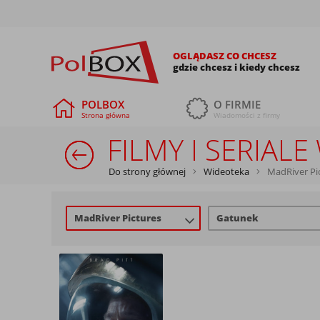
OGLĄDASZ CO CHCESZ
gdzie chcesz i kiedy chcesz
POLBOX
O FIRMIE
Strona główna
Wiadomości z firmy
FILMY I SERIAL
Do strony głównej
Wideoteka
MadRiver Pi
MadRiver Pictures
Gatunek