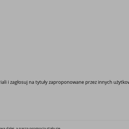
ali i zagłosuj na tytuły zaproponowane przez innych użytk
rwa dalej, a nasza promocja stała się