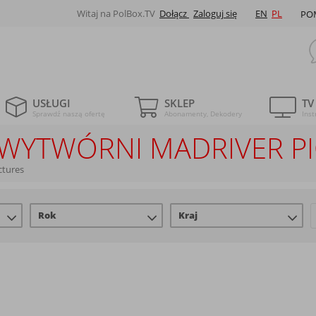
Witaj na PolBox.TV
Dołącz
Zaloguj się
EN
PL
PO
USŁUGI
SKLEP
TV
Sprawdź naszą ofertę
Abonamenty, Dekodery
Inst
E WYTWÓRNI MADRIVER P
ctures
Rok
Kraj