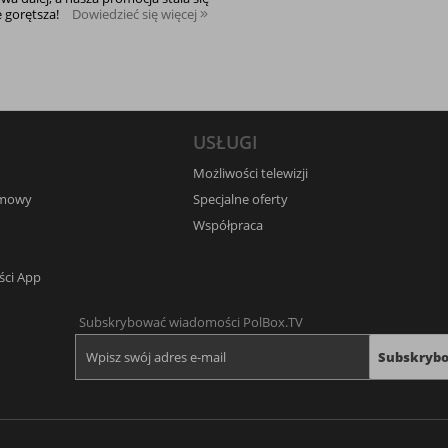
e gorętsza!
Dowiedzieć się więcej
USŁUGI
Możliwości telewizji
umowy
Specjalne oferty
Współpraca
ści App
Subskrybować wiadomości PolBox.TV
Subskryb