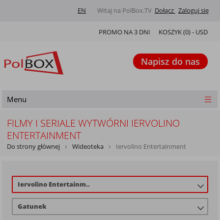
EN
Witaj na PolBox.TV
Dołącz
Zaloguj się
PROMO NA 3 DNI
KOSZYK (
0
) -
USD
Napisz do nas
Menu
FILMY I SERIALE WYTWÓRNI IERVOLINO
ENTERTAINMENT
Do strony głównej
Wideoteka
Iervolino Entertainment
Iervolino Entertainm..
Gatunek