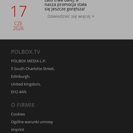
17
nasza promocja stała
się jeszcze gorętsza!
Dowiedzieć się więcej
CZE
2026
POLBOX.TV
POLBOX MEDIA L.P.
5 South Charlotte Street,
Edinburgh,
United Kingdom,
EH2 4AN
O FIRMIE
Cookies
Ogólne warunki umowy
Imprint