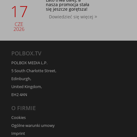
17
nasza promocja stała
się jeszcze gorętsza!
Dowiedzieć się więcej
CZE
2026
POLBOX.TV
POLBOX MEDIA L.P.
5 South Charlotte Street,
Edinburgh,
United Kingdom,
EH2 4AN
O FIRMIE
Cookies
Ogólne warunki umowy
Imprint