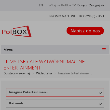
EN
Witaj na PolBox.TV
Dołącz
Zaloguj się
PROMO NA 3 DNI
KOSZYK (
0
) -
USD
Napisz do nas
Menu
FILMY I SERIALE WYTWÓRNI IMAGINE
ENTERTAINMENT
Do strony głównej
Wideoteka
Imagine Entertainment
Imagine Entertainmen..
Gatunek