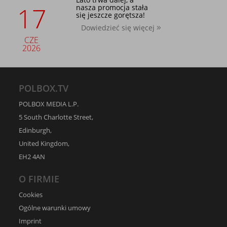
17
nasza promocja stała
się jeszcze gorętsza!
Dowiedzieć się więcej
CZE
2026
POLBOX.TV
POLBOX MEDIA L.P.
5 South Charlotte Street,
Edinburgh,
United Kingdom,
EH2 4AN
O FIRMIE
Cookies
Ogólne warunki umowy
Imprint