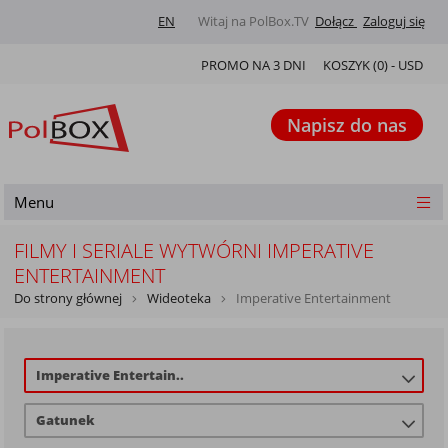
EN
Witaj na PolBox.TV
Dołącz
Zaloguj się
PROMO NA 3 DNI
KOSZYK (
0
) -
USD
Napisz do nas
Menu
FILMY I SERIALE WYTWÓRNI IMPERATIVE
ENTERTAINMENT
Do strony głównej
Wideoteka
Imperative Entertainment
Imperative Entertain..
Gatunek