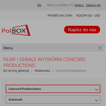
EN
Witaj na PolBox.TV
Dołącz
Zaloguj się
PROMO NA 3 DNI
KOSZYK (
0
) -
USD
Napisz do nas
Menu
FILMY I SERIALE WYTWÓRNI CONCORD
PRODUCTIONS
Do strony głównej
Wideoteka
Concord Productions
Concord Productions
Gatunek