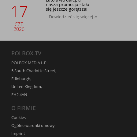
17
nasza promocja stała
się jeszcze gorętsza!
Dowiedzieć się więcej
CZE
2026
POLBOX.TV
POLBOX MEDIA L.P.
5 South Charlotte Street,
Edinburgh,
United Kingdom,
EH2 4AN
O FIRMIE
Cookies
Ogólne warunki umowy
Imprint