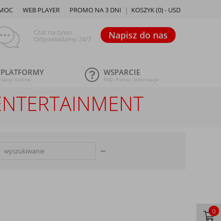
MOC
WEB PLAYER
PROMO NA 3 DNI
KOSZYK (
0
) -
USD
Czat na żywo
Napisz do nas
Odpowiadamy 24/7
 PLATFORMY
WSPARCIE
rukcje Online
FAQ, Pomoc, Informacje
 ENTERTAINMENT
0