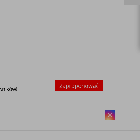
Zaproponować
owników!