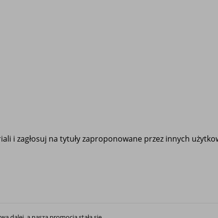
ali i zagłosuj na tytuły zaproponowane przez innych użytk
rwa dalej, a nasza promocja stała się