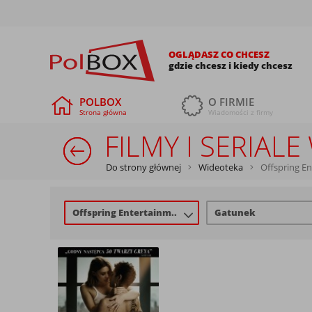
OGLĄDASZ CO CHCESZ
gdzie chcesz i kiedy chcesz
POLBOX
O FIRMIE
Strona główna
Wiadomości z firmy
FILMY I SERIA
Do strony głównej
Wideoteka
Offspring E
Offspring Entertainm..
Gatunek