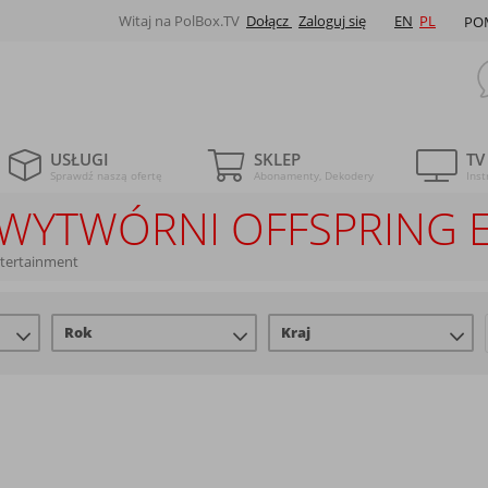
Witaj na PolBox.TV
Dołącz
Zaloguj się
EN
PL
PO
USŁUGI
SKLEP
TV
Sprawdź naszą ofertę
Abonamenty, Dekodery
Inst
LE WYTWÓRNI OFFSPRING
ntertainment
Rok
Kraj