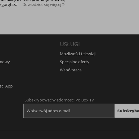
e gorętsza!
Dowiedzieć się więcej
USŁUGI
Możliwości telewizji
umowy
Specjalne oferty
Współpraca
ści App
Subskrybować wiadomości PolBox.TV
Subskryb