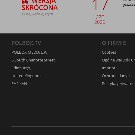
17
WERSJA
jeszcz
SKRÓCONA
O najważniejszym
CZE
2026
POLBOX.TV
O FIRMIE
POLBOX MEDIA L.P.
Cookies
5 South Charlotte Street,
Ogólne warunki 
Edinburgh,
Imprint
United Kingdom,
Ochrona danych
EH2 4AN
Polityka prywatno