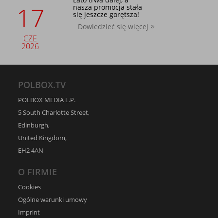
17
nasza promocja stała
się jeszcze gorętsza!
Dowiedzieć się więcej
CZE
2026
POLBOX.TV
POLBOX MEDIA L.P.
5 South Charlotte Street,
Edinburgh,
United Kingdom,
EH2 4AN
O FIRMIE
Cookies
Ogólne warunki umowy
Imprint