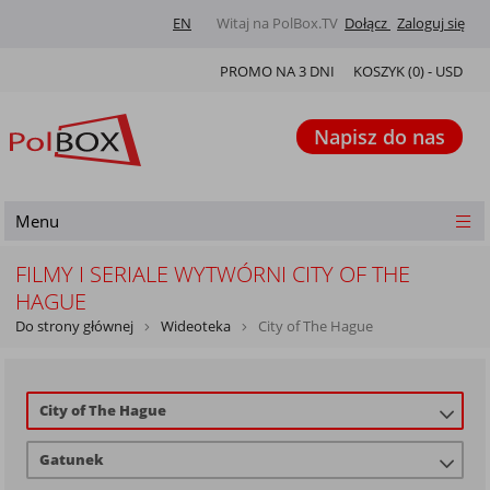
EN
Witaj na PolBox.TV
Dołącz
Zaloguj się
PROMO NA 3 DNI
KOSZYK (
0
) -
USD
Napisz do nas
Menu
FILMY I SERIALE WYTWÓRNI CITY OF THE
HAGUE
Do strony głównej
Wideoteka
City of The Hague
City of The Hague
Gatunek