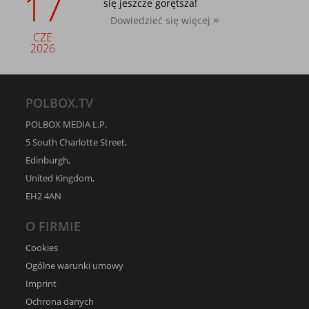
17
się jeszcze gorętsza!
Dowiedzieć się więcej
CZE
2026
POLBOX.TV
POLBOX MEDIA L.P.
5 South Charlotte Street,
Edinburgh,
United Kingdom,
EH2 4AN
O FIRMIE
Cookies
Ogólne warunki umowy
Imprint
Ochrona danych