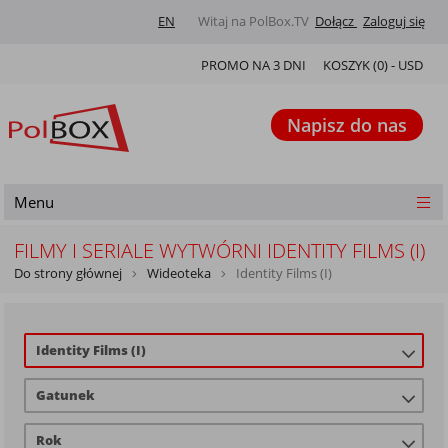
EN
Witaj na PolBox.TV
Dołącz
Zaloguj się
PROMO NA 3 DNI
KOSZYK (
0
) -
USD
Napisz do nas
Menu
FILMY I SERIALE WYTWÓRNI IDENTITY FILMS (I)
Do strony głównej
Wideoteka
Identity Films (I)
Identity Films (I)
Gatunek
Rok