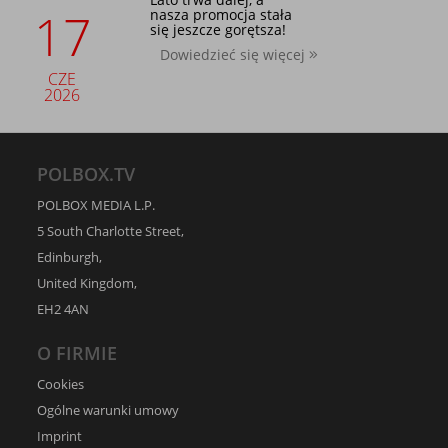
17
nasza promocja stała
się jeszcze gorętsza!
Dowiedzieć się więcej
CZE
2026
POLBOX.TV
POLBOX MEDIA L.P.
5 South Charlotte Street,
Edinburgh,
United Kingdom,
EH2 4AN
O FIRMIE
Cookies
Ogólne warunki umowy
Imprint