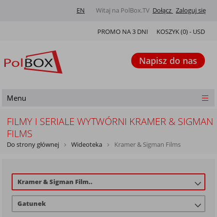
EN
Witaj na PolBox.TV
Dołącz
Zaloguj się
PROMO NA 3 DNI
KOSZYK (
0
) -
USD
Napisz do nas
Menu
FILMY I SERIALE WYTWÓRNI KRAMER & SIGMAN
FILMS
Do strony głównej
Wideoteka
Kramer & Sigman Films
Kramer & Sigman Film..
Gatunek