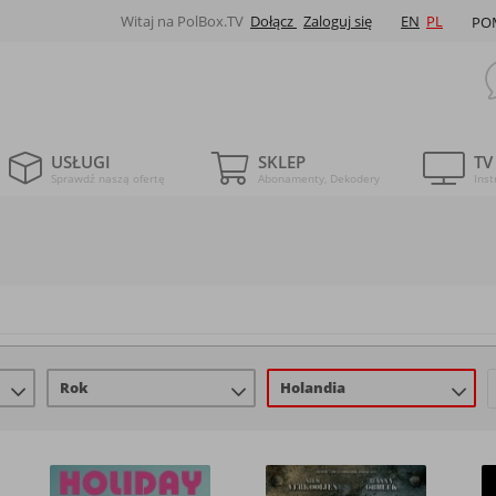
Witaj na PolBox.TV
Dołącz
Zaloguj się
EN
PL
PO
USŁUGI
SKLEP
TV
Sprawdź naszą ofertę
Abonamenty, Dekodery
Inst
Rok
Holandia