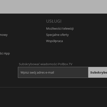
USŁUGI
Możliwości telewizji
umowy
Specjalne oferty
Współpraca
ści App
Subskrybować wiadomości PolBox.TV
Subskryb