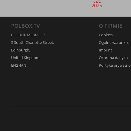
CZE
2026
POLBOX.TV
O FIRMIE
POLBOX MEDIA L.P.
Cookies
5 South Charlotte Street,
Ogólne warunki 
Edinburgh,
Imprint
United Kingdom,
Ochrona danych
EH2 4AN
Polityka prywatno