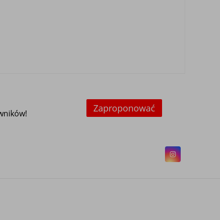
Zaproponować
owników!