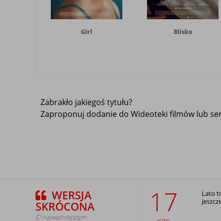
Girl
Blisko
Zabrakło jakiegoś tytułu?
Zaproponuj dodanie do Wideoteki filmów lub seri
17
WERSJA
Lato t
jeszcz
SKRÓCONA
O najważniejszym