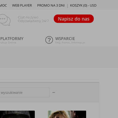
MOC
WEB PLAYER
PROMO NA 3 DNI
KOSZYK (
0
) -
USD
Czat na żywo
Napisz do nas
Odpowiadamy 24/7
 PLATFORMY
WSPARCIE
rukcje Online
FAQ, Pomoc, Informacje