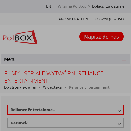
EN
Witaj na PolBox.TV
Dołącz
Zaloguj się
PROMO NA 3 DNI
KOSZYK (
0
) -
USD
Napisz do nas
Menu
FILMY I SERIALE WYTWÓRNI RELIANCE
ENTERTAINMENT
Do strony głównej
Wideoteka
Reliance Entertainment
Reliance Entertainme..
Gatunek