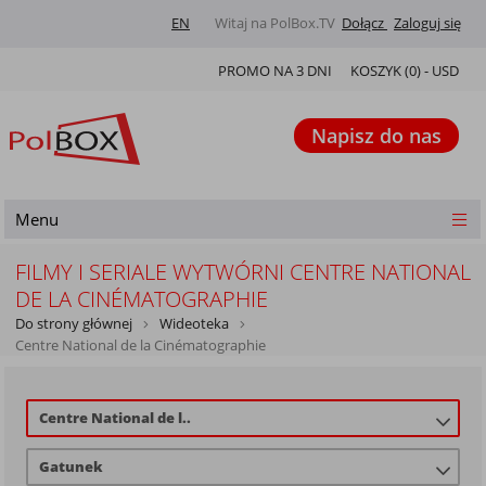
EN
Witaj na PolBox.TV
Dołącz
Zaloguj się
PROMO NA 3 DNI
KOSZYK (
0
) -
USD
Napisz do nas
Menu
FILMY I SERIALE WYTWÓRNI CENTRE NATIONAL
DE LA CINÉMATOGRAPHIE
Do strony głównej
Wideoteka
Centre National de la Cinématographie
Centre National de l..
Gatunek