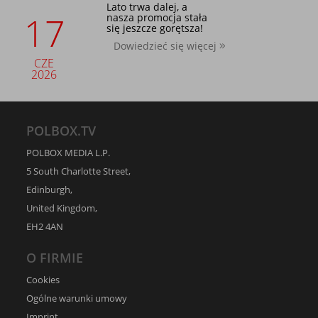
Lato trwa dalej, a
17
nasza promocja stała
się jeszcze gorętsza!
Dowiedzieć się więcej
CZE
2026
POLBOX.TV
POLBOX MEDIA L.P.
5 South Charlotte Street,
Edinburgh,
United Kingdom,
EH2 4AN
O FIRMIE
Cookies
Ogólne warunki umowy
Imprint