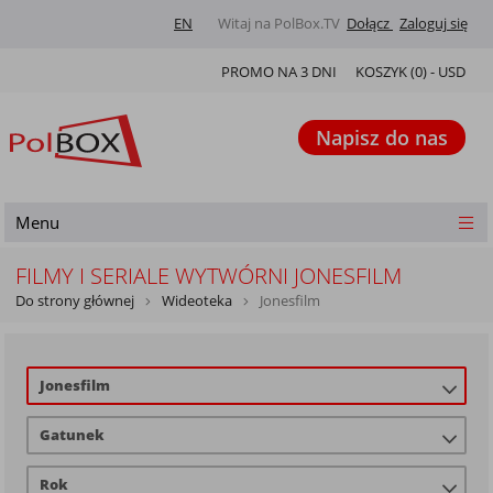
EN
Witaj na PolBox.TV
Dołącz
Zaloguj się
PROMO NA 3 DNI
KOSZYK (
0
) -
USD
Napisz do nas
Menu
FILMY I SERIALE WYTWÓRNI JONESFILM
Do strony głównej
Wideoteka
Jonesfilm
Jonesfilm
Gatunek
Rok