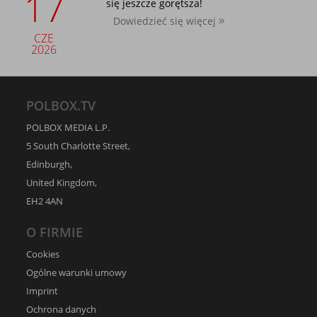
17
się jeszcze gorętsza!
Dowiedzieć się więcej
CZE
2026
POLBOX.TV
POLBOX MEDIA L.P.
5 South Charlotte Street,
Edinburgh,
United Kingdom,
EH2 4AN
O FIRMIE
Cookies
Ogólne warunki umowy
Imprint
Ochrona danych