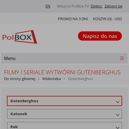
EN
Witaj na PolBox.TV
Dołącz
Zaloguj się
PROMO NA 3 DNI
KOSZYK (
0
) -
USD
Napisz do nas
Menu
FILMY I SERIALE WYTWÓRNI GUTENBERGHUS
Do strony głównej
Wideoteka
Gutenberghus
Gutenberghus
Gatunek
Rok