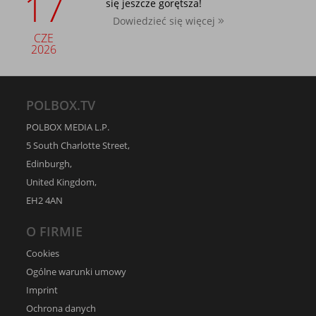
17
się jeszcze gorętsza!
Dowiedzieć się więcej
CZE
2026
POLBOX.TV
POLBOX MEDIA L.P.
5 South Charlotte Street,
Edinburgh,
United Kingdom,
EH2 4AN
O FIRMIE
Cookies
Ogólne warunki umowy
Imprint
Ochrona danych