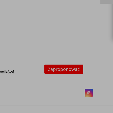
Zaproponować
owników!