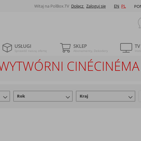
Witaj na PolBox.TV
Dołącz
Zaloguj się
EN
PL
PO
USŁUGI
SKLEP
TV
Sprawdź naszą ofertę
Abonamenty, Dekodery
Inst
E WYTWÓRNI CINÉCINÉMA
Rok
Kraj