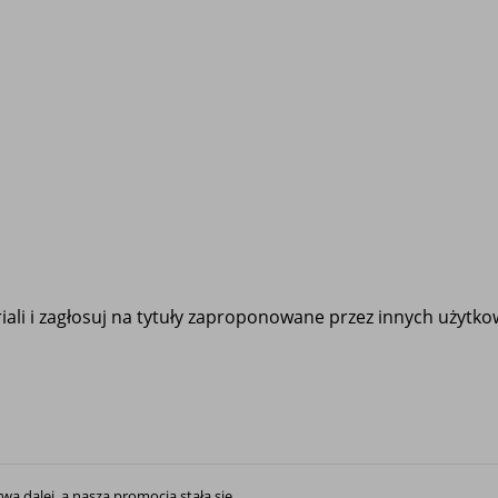
ali i zagłosuj na tytuły zaproponowane przez innych użytk
rwa dalej, a nasza promocja stała się