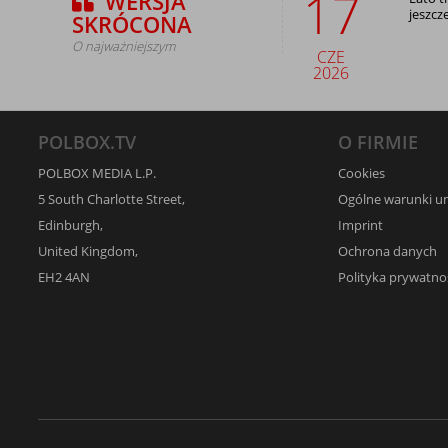
17
WERSJA
jeszcz
SKRÓCONA
O najważniejszym
CZE
2026
POLBOX.TV
O FIRMIE
POLBOX MEDIA L.P.
Cookies
5 South Charlotte Street,
Ogólne warunki 
Edinburgh,
Imprint
United Kingdom,
Ochrona danych
EH2 4AN
Polityka prywatno