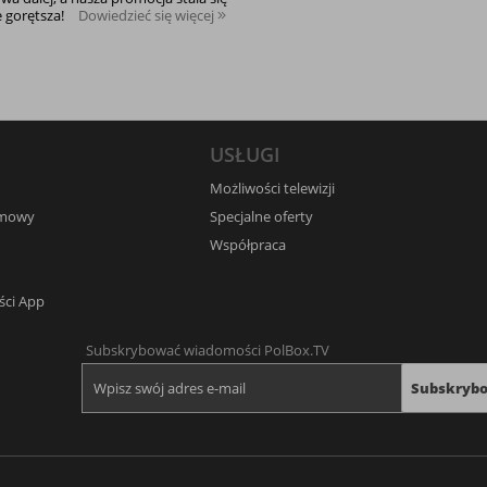
e gorętsza!
Dowiedzieć się więcej
USŁUGI
Możliwości telewizji
umowy
Specjalne oferty
Współpraca
ści App
Subskrybować wiadomości PolBox.TV
Subskryb