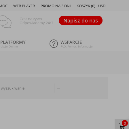
MOC
WEB PLAYER
PROMO NA 3 DNI
KOSZYK (
0
) -
USD
Czat na żywo
Napisz do nas
Odpowiadamy 24/7
 PLATFORMY
WSPARCIE
rukcje Online
FAQ, Pomoc, Informacje
0