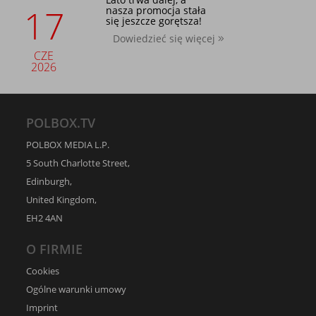
17
nasza promocja stała
się jeszcze gorętsza!
Dowiedzieć się więcej
CZE
2026
POLBOX.TV
POLBOX MEDIA L.P.
5 South Charlotte Street,
Edinburgh,
United Kingdom,
EH2 4AN
O FIRMIE
Cookies
Ogólne warunki umowy
Imprint