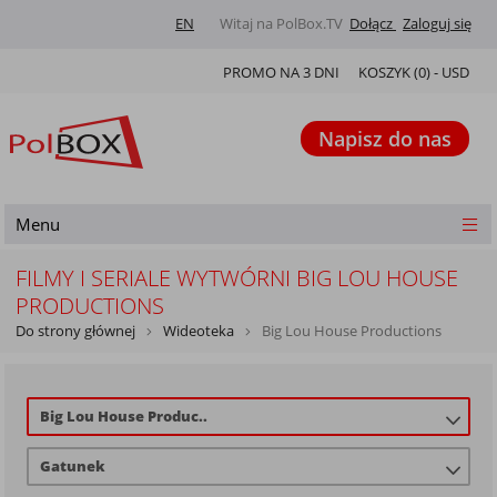
EN
Witaj na PolBox.TV
Dołącz
Zaloguj się
PROMO NA 3 DNI
KOSZYK (
0
) -
USD
Napisz do nas
Menu
FILMY I SERIALE WYTWÓRNI BIG LOU HOUSE
PRODUCTIONS
Do strony głównej
Wideoteka
Big Lou House Productions
Big Lou House Produc..
Gatunek