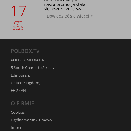
17
nasza promocja stała
się jeszcze gorętsza!
Dowiedzieć się więcej
CZE
2026
POLBOX.TV
POLBOX MEDIA L.P.
5 South Charlotte Street,
Edinburgh,
United Kingdom,
EH2 4AN
O FIRMIE
Cookies
Ogólne warunki umowy
Imprint