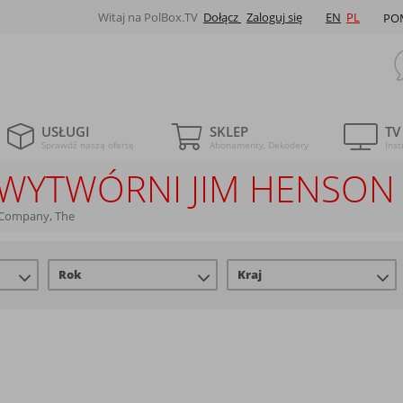
Witaj na PolBox.TV
Dołącz
Zaloguj się
EN
PL
PO
USŁUGI
SKLEP
TV
Sprawdź naszą ofertę
Abonamenty, Dekodery
Inst
LE WYTWÓRNI JIM HENSO
 Company, The
Rok
Kraj