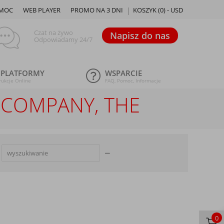
MOC
WEB PLAYER
PROMO NA 3 DNI
KOSZYK (
0
) -
USD
Czat na żywo
Napisz do nas
Odpowiadamy 24/7
 PLATFORMY
WSPARCIE
rukcje Online
FAQ, Pomoc, Informacje
N COMPANY, THE
0