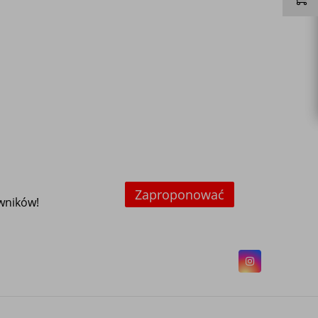
Zaproponować
owników!