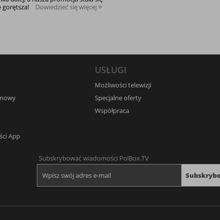
e gorętsza!
Dowiedzieć się więcej
USŁUGI
Możliwości telewizji
umowy
Specjalne oferty
Współpraca
ści App
Subskrybować wiadomości PolBox.TV
Subskryb