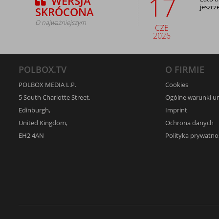
17
WERSJA
jeszcz
SKRÓCONA
O najważniejszym
CZE
2026
POLBOX.TV
O FIRMIE
POLBOX MEDIA L.P.
Cookies
5 South Charlotte Street,
Ogólne warunki 
Edinburgh,
Imprint
United Kingdom,
Ochrona danych
EH2 4AN
Polityka prywatno