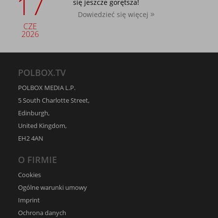
17
się jeszcze gorętsza!
Dowiedzieć się więcej
CZE
2026
POLBOX.TV
POLBOX MEDIA L.P.
5 South Charlotte Street,
Edinburgh,
United Kingdom,
EH2 4AN
O FIRMIE
Cookies
Ogólne warunki umowy
Imprint
Ochrona danych