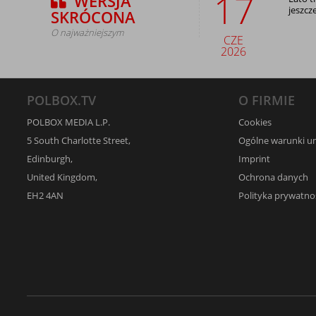
17
WERSJA
jeszcz
SKRÓCONA
O najważniejszym
CZE
2026
POLBOX.TV
O FIRMIE
POLBOX MEDIA L.P.
Cookies
5 South Charlotte Street,
Ogólne warunki 
Edinburgh,
Imprint
United Kingdom,
Ochrona danych
EH2 4AN
Polityka prywatno