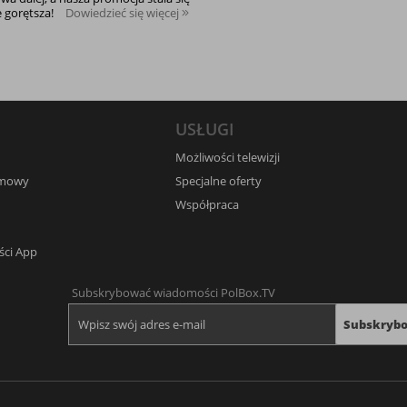
e gorętsza!
Dowiedzieć się więcej
USŁUGI
Możliwości telewizji
umowy
Specjalne oferty
Współpraca
ści App
Subskrybować wiadomości PolBox.TV
Subskryb