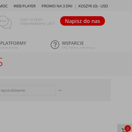
MOC
WEB PLAYER
PROMO NA 3 DNI
KOSZYK (
0
) -
USD
Czat na żywo
Napisz do nas
Odpowiadamy 24/7
 PLATFORMY
WSPARCIE
rukcje Online
FAQ, Pomoc, Informacje
S
0