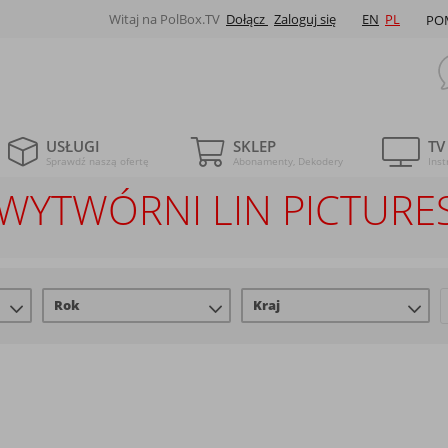
Witaj na PolBox.TV
Dołącz
Zaloguj się
EN
PL
PO
USŁUGI
SKLEP
TV
Sprawdź naszą ofertę
Abonamenty, Dekodery
Inst
E WYTWÓRNI LIN PICTURE
Rok
Kraj