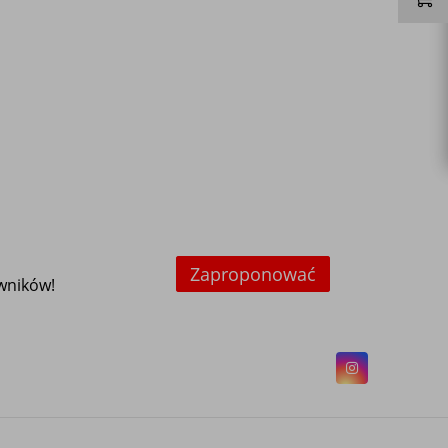
Zaproponować
owników!