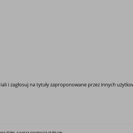
ali i zagłosuj na tytuły zaproponowane przez innych użytk
rwa dalej, a nasza promocja stała się