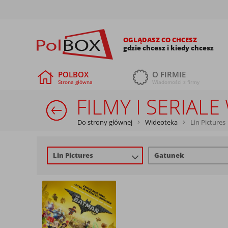
OGLĄDASZ CO CHCESZ
gdzie chcesz i kiedy chcesz
POLBOX
O FIRMIE
Strona główna
Wiadomości z firmy
FILMY I SERIAL
Do strony głównej
Wideoteka
Lin Pictures
Lin Pictures
Gatunek