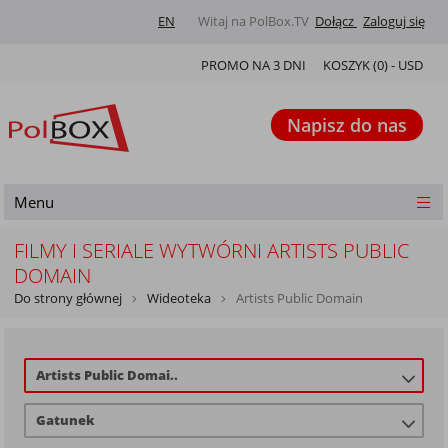
EN
Witaj na PolBox.TV
Dołącz
Zaloguj się
PROMO NA 3 DNI
KOSZYK (
0
) -
USD
Napisz do nas
Menu
FILMY I SERIALE WYTWÓRNI ARTISTS PUBLIC
DOMAIN
Do strony głównej
Wideoteka
Artists Public Domain
Artists Public Domai..
Gatunek