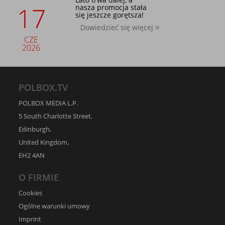
17
nasza promocja stała
się jeszcze gorętsza!
Dowiedzieć się więcej
CZE
2026
POLBOX.TV
POLBOX MEDIA L.P.
5 South Charlotte Street,
Edinburgh,
United Kingdom,
EH2 4AN
O FIRMIE
Cookies
Ogólne warunki umowy
Imprint