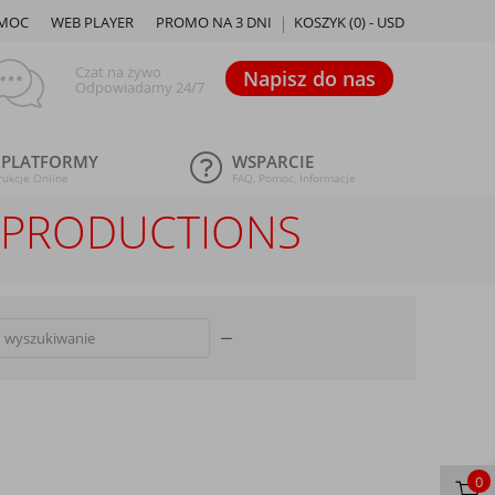
MOC
WEB PLAYER
PROMO NA 3 DNI
KOSZYK (
0
) -
USD
Czat na żywo
Napisz do nas
Odpowiadamy 24/7
 PLATFORMY
WSPARCIE
rukcje Online
FAQ, Pomoc, Informacje
X PRODUCTIONS
0