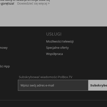
e gorętsza!
Dowiedzieć się więcej
USŁUGI
Możliwości telewizji
umowy
Specjalne oferty
Współpraca
ści App
Subskrybować wiadomości PolBox.TV
Subskryb