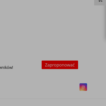
Zaproponować
owników!