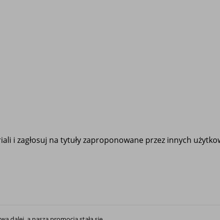
ali i zagłosuj na tytuły zaproponowane przez innych użytk
rwa dalej, a nasza promocja stała się