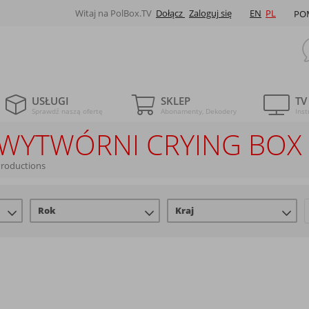
Witaj na PolBox.TV
Dołącz
Zaloguj się
EN
PL
PO
USŁUGI
SKLEP
TV
Sprawdź naszą ofertę
Abonamenty, Dekodery
Inst
LE WYTWÓRNI CRYING BO
Productions
Rok
Kraj