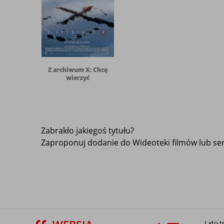
Z archiwum X: Chcę
wierzyć
Zabrakło jakiegoś tytułu?
Zaproponuj dodanie do Wideoteki filmów lub seri
Lato t