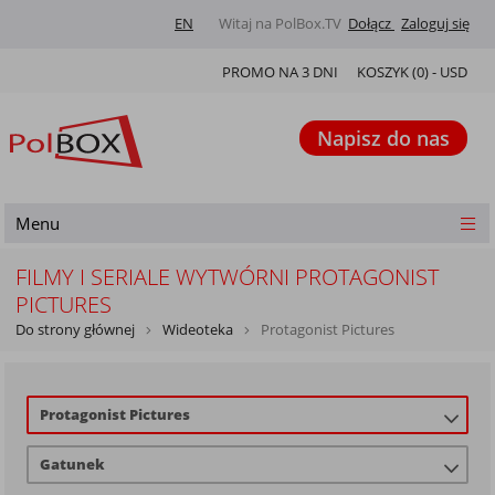
EN
Witaj na PolBox.TV
Dołącz
Zaloguj się
PROMO NA 3 DNI
KOSZYK (
0
) -
USD
Napisz do nas
Menu
FILMY I SERIALE WYTWÓRNI PROTAGONIST
PICTURES
Do strony głównej
Wideoteka
Protagonist Pictures
Protagonist Pictures
Gatunek