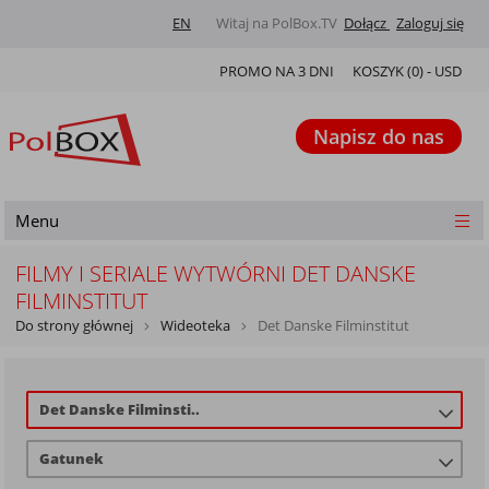
EN
Witaj na PolBox.TV
Dołącz
Zaloguj się
PROMO NA 3 DNI
KOSZYK (
0
) -
USD
Napisz do nas
Menu
FILMY I SERIALE WYTWÓRNI DET DANSKE
FILMINSTITUT
Do strony głównej
Wideoteka
Det Danske Filminstitut
Det Danske Filminsti..
Gatunek