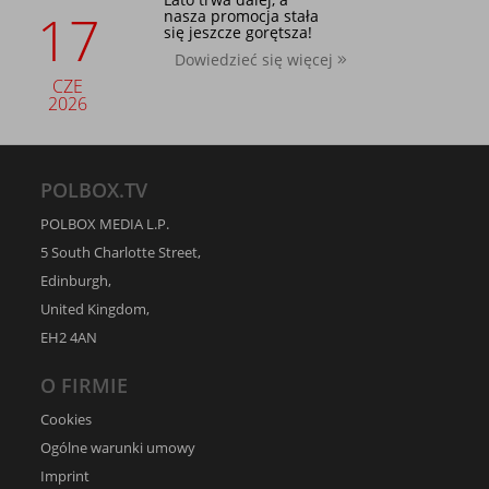
17
nasza promocja stała
się jeszcze gorętsza!
Dowiedzieć się więcej
CZE
2026
POLBOX.TV
POLBOX MEDIA L.P.
5 South Charlotte Street,
Edinburgh,
United Kingdom,
EH2 4AN
O FIRMIE
Cookies
Ogólne warunki umowy
Imprint