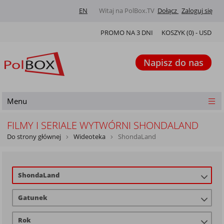
EN
Witaj na PolBox.TV
Dołącz
Zaloguj się
PROMO NA 3 DNI
KOSZYK (
0
) -
USD
Napisz do nas
Menu
FILMY I SERIALE WYTWÓRNI SHONDALAND
Do strony głównej
Wideoteka
ShondaLand
ShondaLand
Gatunek
Rok