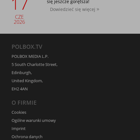
17
się jeszcze gorętsza!
Dowiedzieć się więcej
CZE
2026
POLBOX.TV
POLBOX MEDIA L.P.
5 South Charlotte Street,
Edinburgh,
United Kingdom,
EH2 4AN
O FIRMIE
Cookies
Ogólne warunki umowy
Imprint
Ochrona danych