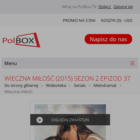
Witaj na PolBox.TV
Dołącz
Zaloguj się
PROMO NA 3 DNI
KOSZYK (
0
) -
USD
Napisz do nas
Menu
WIECZNA MIŁOŚĆ (2015) SEZON 2 EPIZOD 37
Do strony głównej
Wideoteka
Serials
Melodramat
Wieczna miłość
OGLĄDAJ ZWIASTUN