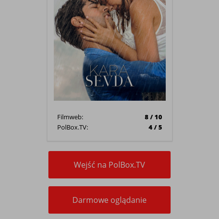
Filmweb:
8 / 10
PolBox.TV:
4 / 5
Wejść na PolBox.TV
Darmowe oglądanie