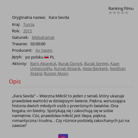
Ranking filmu
Oryginalna nazwa:
Kara Sevda
Kraj:
Turcja
Rok:
2015
Gatunek:
Melodramat
Trwanie:
02:00:00
Producent:
Ay Yapim
Język:
po polsku
PL
Aktorzy:
Barış Alpaykut
,
Burak Özçivit
,
Burak Sergen
,
Kaan
Urgancıoğlu
,
Kürsat Alniaçik
,
Nese Baykent
,
Neslihan
Atagül
,
Ruzgar Aksoy
Opis
„Kara Sevda” – Wieczna Miłość to jeden z seriali, który ukazuje
prawdziwe wartości w dzisiejszym świecie. Piękna, wzruszająca
historia dwóch młodych osób z przeróżnych światów. Ona
bogata, on biedny. Spotykają się i zakochują się w sobie
namiętnie. Cóż, prawdziwa miłość jest ślepa, piękna,
romantyczna i trudna… Czy różnice podzielą zakochanych już na
zawsze?