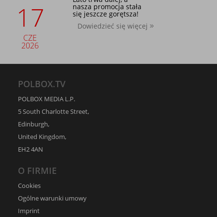
17
nasza promocja stała
się jeszcze gorętsza!
Dowiedzieć się więcej
CZE
2026
POLBOX.TV
POLBOX MEDIA L.P.
5 South Charlotte Street,
Edinburgh,
United Kingdom,
EH2 4AN
O FIRMIE
Cookies
Ogólne warunki umowy
Imprint