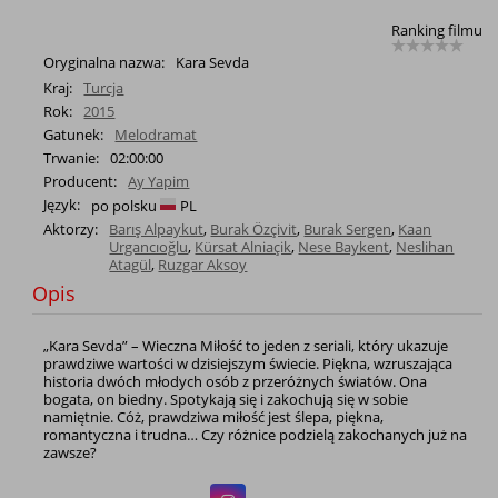
Ranking filmu
Oryginalna nazwa:
Kara Sevda
Kraj:
Turcja
Rok:
2015
Gatunek:
Melodramat
Trwanie:
02:00:00
Producent:
Ay Yapim
Język:
po polsku
PL
Aktorzy:
Barış Alpaykut
,
Burak Özçivit
,
Burak Sergen
,
Kaan
Urgancıoğlu
,
Kürsat Alniaçik
,
Nese Baykent
,
Neslihan
Atagül
,
Ruzgar Aksoy
Opis
„Kara Sevda” – Wieczna Miłość to jeden z seriali, który ukazuje
prawdziwe wartości w dzisiejszym świecie. Piękna, wzruszająca
historia dwóch młodych osób z przeróżnych światów. Ona
bogata, on biedny. Spotykają się i zakochują się w sobie
namiętnie. Cóż, prawdziwa miłość jest ślepa, piękna,
romantyczna i trudna… Czy różnice podzielą zakochanych już na
zawsze?