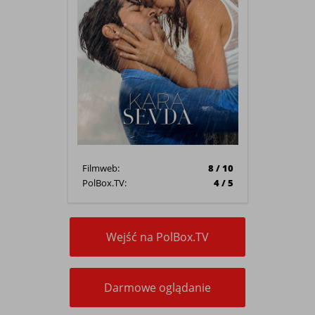
Filmweb:
8 / 10
PolBox.TV:
4 / 5
Wejść na PolBox.TV
Darmowe oglądanie