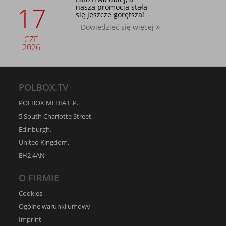
17
nasza promocja stała
się jeszcze gorętsza!
Dowiedzieć się więcej
CZE
2026
POLBOX.TV
POLBOX MEDIA L.P.
5 South Charlotte Street,
Edinburgh,
United Kingdom,
EH2 4AN
O FIRMIE
Cookies
Ogólne warunki umowy
Imprint