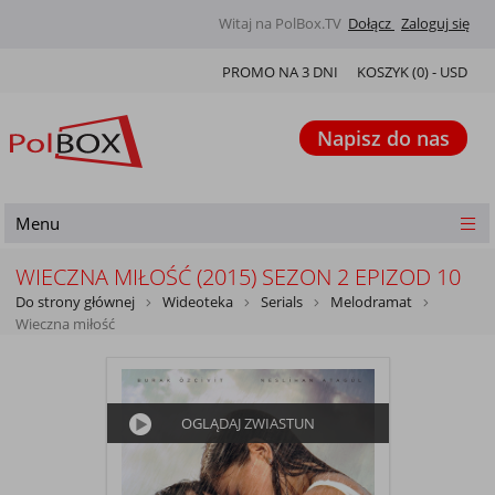
Witaj na PolBox.TV
Dołącz
Zaloguj się
PROMO NA 3 DNI
KOSZYK (
0
) -
USD
Napisz do nas
Menu
WIECZNA MIŁOŚĆ (2015) SEZON 2 EPIZOD 10
Do strony głównej
Wideoteka
Serials
Melodramat
Wieczna miłość
OGLĄDAJ ZWIASTUN