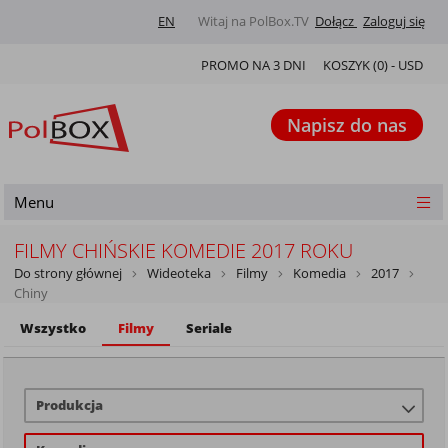
EN
Witaj na PolBox.TV
Dołącz
Zaloguj się
PROMO NA 3 DNI
KOSZYK (
0
) -
USD
Napisz do nas
Menu
FILMY CHIŃSKIE KOMEDIE 2017 ROKU
Do strony głównej
Wideoteka
Filmy
Komedia
2017
Chiny
Wszystko
Filmy
Seriale
Produkcja