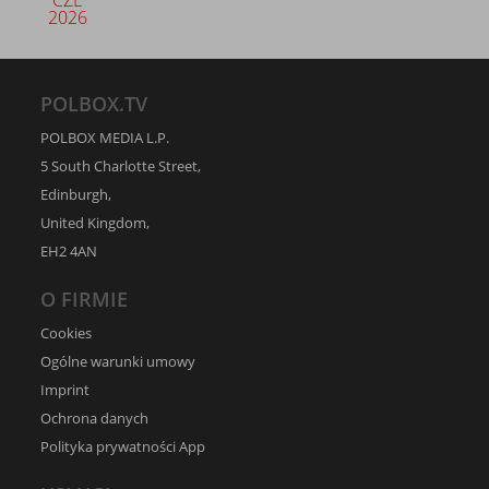
CZE
2026
POLBOX.TV
POLBOX MEDIA L.P.
5 South Charlotte Street,
Edinburgh,
United Kingdom,
EH2 4AN
O FIRMIE
Cookies
Ogólne warunki umowy
Imprint
Ochrona danych
Polityka prywatności App