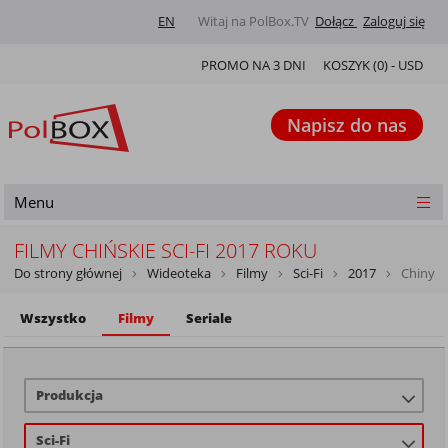
EN
Witaj na PolBox.TV
Dołącz
Zaloguj się
PROMO NA 3 DNI
KOSZYK (
0
) -
USD
Napisz do nas
Menu
FILMY CHIŃSKIE SCI-FI 2017 ROKU
Do strony głównej
Wideoteka
Filmy
Sci-Fi
2017
Chiny
Wszystko
Filmy
Seriale
Produkcja
Sci-Fi