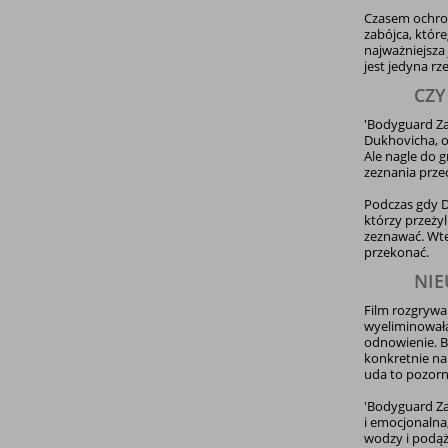
Czasem ochron
zabójca, które
najważniejsza 
jest jedyna rze
CZY
'Bodyguard Za
Dukhovicha, o
Ale nagle do g
zeznania prze
Podczas gdy D
którzy przeżyl
zeznawać. Wte
przekonać.
NIE
Film rozgrywa 
wyeliminowała
odnowienie. Br
konkretnie na
uda to pozorn
'Bodyguard Za
i emocjonalna
wodzy i podąż