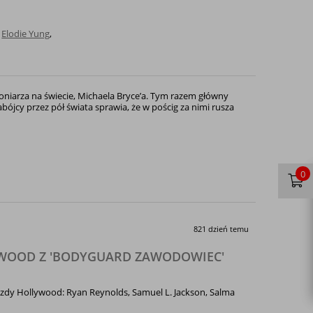
,
Elodie Yung
,
oniarza na świecie, Michaela Bryce’a. Tym razem główny
ójcy przez pół świata sprawia, że w pościg za nimi rusza
0
821 dzień temu
YWOOD Z 'BODYGUARD ZAWODOWIEC'
azdy Hollywood: Ryan Reynolds, Samuel L. Jackson, Salma