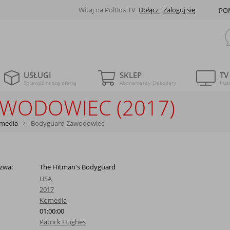
Witaj na PolBox.TV
Dołącz
Zaloguj się
PO
USŁUGI
SKLEP
TV
Sprawdź naszą ofertę
Abonamenty, Dekodery
Inst
WODOWIEC (2017)
media
Bodyguard Zawodowiec
zwa:
The Hitman's Bodyguard
USA
2017
Komedia
01:00:00
Patrick Hughes