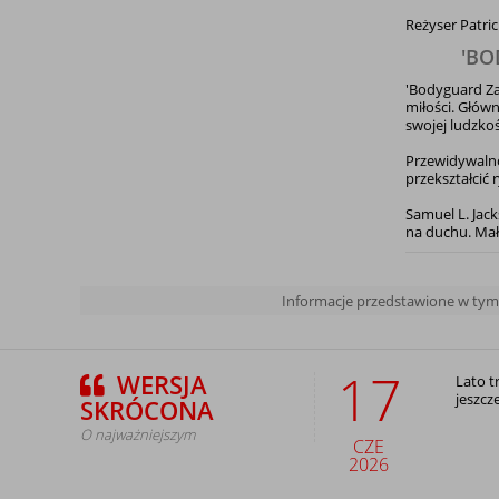
Reżyser Patri
'BO
'Bodyguard Zaw
miłości. Główn
swojej ludzkoś
Przewidywalno
przekształcić
Samuel L. Jac
na duchu. Mał
Informacje przedstawione w tym a
17
WERSJA
Lato t
jeszcz
SKRÓCONA
O najważniejszym
CZE
2026