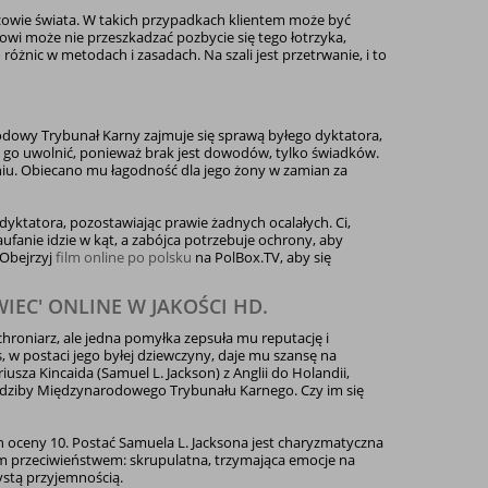
rzowie świata. W takich przypadkach klientem może być
zowi może nie przeszkadzać pozbycie się tego łotrzyka,
óżnic w metodach i zasadach. Na szali jest przetrwanie, i to
odowy Trybunał Karny zajmuje się sprawą byłego dyktatora,
ę go uwolnić, ponieważ brak jest dowodów, tylko świadków.
ieniu. Obiecano mu łagodność dla jego żony w zamian za
yktatora, pozostawiając prawie żadnych ocalałych. Ci,
aufanie idzie w kąt, a zabójca potrzebuje ochrony, aby
 Obejrzyj
film online po polsku
na PolBox.TV, aby się
EC' ONLINE W JAKOŚCI HD.
chroniarz, ale jedna pomyłka zepsuła mu reputację i
, w postaci jego byłej dziewczyny, daje mu szansę na
sza Kincaida (Samuel L. Jackson) z Anglii do Holandii,
iedziby Międzynarodowego Trybunału Karnego. Czy im się
oceny 10. Postać Samuela L. Jacksona jest charyzmatyczna
nym przeciwieństwem: skrupulatna, trzymająca emocje na
stą przyjemnością.