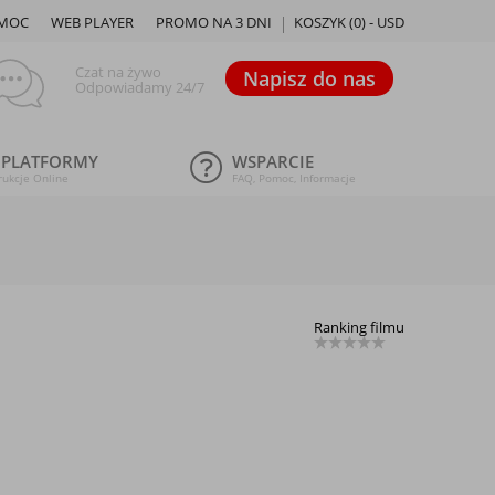
MOC
WEB PLAYER
PROMO NA 3 DNI
KOSZYK (
0
) -
USD
Czat na żywo
Napisz do nas
Odpowiadamy 24/7
 PLATFORMY
WSPARCIE
rukcje Online
FAQ, Pomoc, Informacje
Ranking filmu