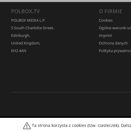
POLBOX.TV
O FIRMIE
POLBOX MEDIA L.P.
Cookies
5 South Charlotte Street,
Ogólne warunki 
Edinburgh,
Imprint
United Kingdom,
Ochrona danych
EH2 4AN
Polityka prywatno
© 2026 PolBox
Wszelkie prawa zastrzeżone
Ta strona korzysta z cookies (tzw. ciasteczek). Da