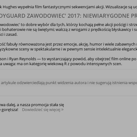
ck Hughes wypełnia film fantastycznymi sekwencjami akcji. Wizualizacje są 
DYGUARD ZAWODOWIEC' 2017: NIEWIARYGODNE PR
odowiec' to dobre wybór dla tych, którzy kochają pełne akcji pościgi i strze
i bohaterowie nie są świętymi; walczą z wrogami z prędkością błyskawicy i s
ci i zasad.
ść fabuły równoważona jest przez emocje, akcję, humor i wiele zabawnyc
 ryzykowne sceny w spektakularne i w pewnym sensie intelektualnie elegan
kson i Ryan Reynolds — to wystarczający powód, aby obejrzeć film online po
a uwaga: ma on kategorię wiekową R z powodu intensywnych scen.
rtykule odzwierciedlają punkt widzenia autora i nie sugerują istnienia ws
rwa dalej, a nasza promocja stała się
e gorętsza!
Dowiedzieć się więcej