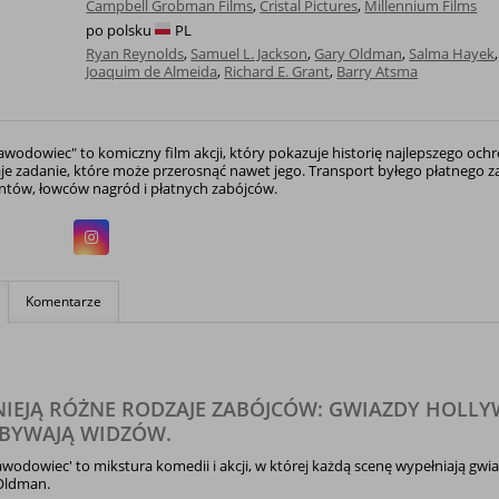
Campbell Grobman Films
,
Cristal Pictures
,
Millennium Films
po polsku
PL
Ryan Reynolds
,
Samuel L. Jackson
,
Gary Oldman
,
Salma Hayek
Joaquim de Almeida
,
Richard E. Grant
,
Barry Atsma
wodowiec" to komiczny film akcji, który pokazuje historię najlepszego ochr
je zadanie, które może przerosnąć nawet jego. Transport byłego płatnego zab
ntów, łowców nagród i płatnych zabójców.
Komentarze
NIEJĄ RÓŻNE RODZAJE ZABÓJCÓW: GWIAZDY HOLL
OBYWAJĄ WIDZÓW.
wodowiec' to mikstura komedii i akcji, w której każdą scenę wypełniają gwi
Oldman.