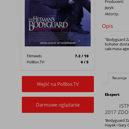
Producent:
Język:
Aktorzy:
Opis
"Bodyguard Za
bohater dosta
cała masa age
Filmweb:
7.2 / 10
PolBox.TV:
4 / 5
Recenzja
Wejść na PolBox.TV
Ekspert
Darmowe oglądanie
IST
2017 ZD
'Bodyguard Za
Hayek i Gary 