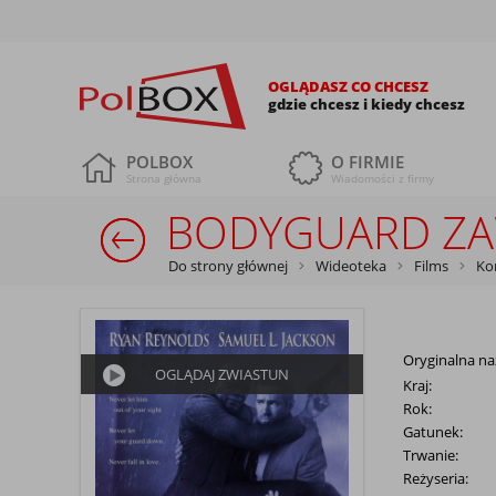
OGLĄDASZ CO CHCESZ
gdzie chcesz i kiedy chcesz
POLBOX
O FIRMIE
Strona główna
Wiadomości z firmy
BODYGUARD ZA
Do strony głównej
Wideoteka
Films
Ko
Oryginalna na
OGLĄDAJ ZWIASTUN
Kraj:
Rok:
Gatunek:
Trwanie:
Reżyseria: