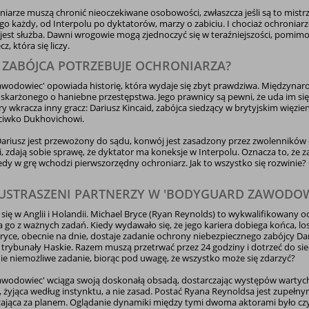
iarze muszą chronić nieoczekiwane osobowości, zwłaszcza jeśli są to mist
go każdy, od Interpolu po dyktatorów, marzy o zabiciu. I chociaż ochroniar
jest służba. Dawni wrogowie mogą zjednoczyć się w teraźniejszości, pomimo r
cz, która się liczy.
 ZABÓJCA POTRZEBUJE OCHRONIARZA?
wodowiec' opowiada historię, która wydaje się zbyt prawdziwa. Międzynar
skarżonego o haniebne przestępstwa. Jego prawnicy są pewni, że uda im si
ry wkracza inny gracz: Dariusz Kincaid, zabójca siedzący w brytyjskim więz
ciwko Dukhovichowi.
ariusz jest przewożony do sądu, konwój jest zasadzony przez zwolenników d
i, zdają sobie sprawę, że dyktator ma koneksje w Interpolu. Oznacza to, że z
dy w grę wchodzi pierwszorzędny ochroniarz. Jak to wszystko się rozwinie?
USTRASZENI PARTNERZY W 'BODYGUARD ZAWODOWI
się w Anglii i Holandii. Michael Bryce (Ryan Reynolds) to wykwalifikowany o
 go z ważnych zadań. Kiedy wydawało się, że jego kariera dobiega końca, los
yce, obecnie na dnie, dostaje zadanie ochrony niebezpiecznego zabójcy Dariu
 trybunały Haskie. Razem muszą przetrwać przez 24 godziny i dotrzeć do s
ie niemożliwe zadanie, biorąc pod uwagę, że wszystko może się zdarzyć?
wodowiec' wciąga swoją doskonałą obsadą, dostarczając występów wartych 
, żyjąca według instynktu, a nie zasad. Postać Ryana Reynoldsa jest zupeł
ająca za planem. Oglądanie dynamiki między tymi dwoma aktorami było czy