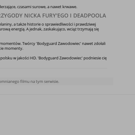
uderzające, czasami surowe, a nawet krwawe.
ZYGODY NICKA FURY'EGO I DEADPOOLA
laniny, a także historie o sprawiedliwości i prawdziwej
urową energią. A jednak, zaskakująco, wciąż trzymają się
h momentów. Twórcy 'Bodyguard Zawodowiec' nawet zdołali
ckie momenty.
 polsku w jakości HD. 'Bodyguard Zawodowiec' podniesie cię
pomnianego filmu na tym serwisie.