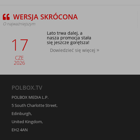
WERSJA SKRÓCONA
O najważniejszym
Lato trwa dalej, a
17
nasza promocja stała
się jeszcze gorętsza!
Dowiedzieć się więcej
CZE
2026
POLBOX.TV
POLBOX MEDIA L.P.
5 South Charlotte Street,
Edinburgh,
United Kingdom,
EH2 4AN