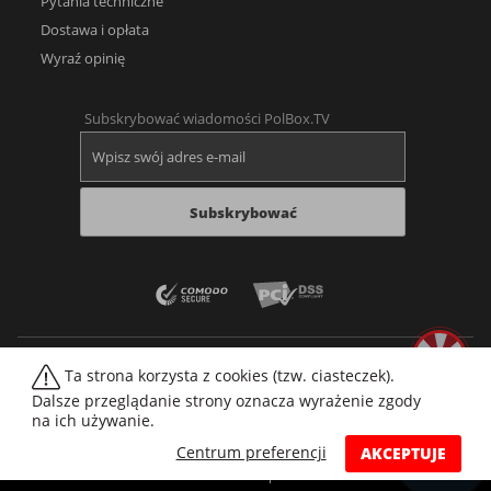
Pytania techniczne
Dostawa i opłata
Wyraź opinię
Subskrybować wiadomości PolBox.TV
Subskrybować
Ta strona korzysta z cookies (tzw. ciasteczek).
Dalsze przeglądanie strony oznacza wyrażenie zgody
na ich używanie.
Web player
Forum
Wideoteka filmów
Mapa strony
Imprint
Cookies
Centrum preferencji
AKCEPTUJE
© 2026 PolBox
Wszelkie prawa zastrzeżone