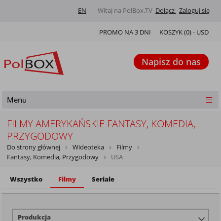
EN
Witaj na PolBox.TV
Dołącz
Zaloguj się
PROMO NA 3 DNI
KOSZYK (
0
) -
USD
Napisz do nas
Menu
FILMY AMERYKAŃSKIE FANTASY, KOMEDIA,
PRZYGODOWY
Do strony głównej
Wideoteka
Filmy
Fantasy, Komedia, Przygodowy
USA
Wszystko
Filmy
Seriale
Produkcja