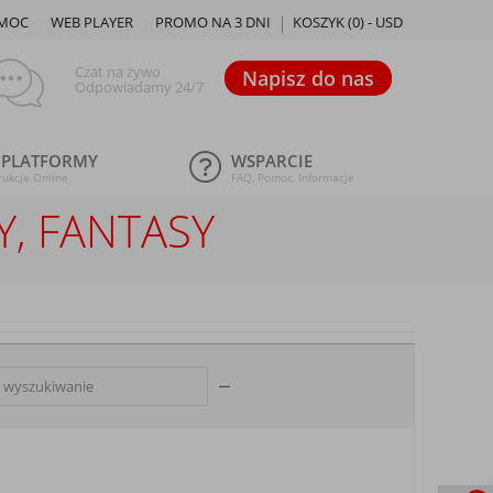
MOC
WEB PLAYER
PROMO NA 3 DNI
KOSZYK (
0
) -
USD
Czat na żywo
Napisz do nas
Odpowiadamy 24/7
 PLATFORMY
WSPARCIE
rukcje Online
FAQ, Pomoc, Informacje
Y, FANTASY