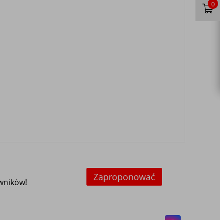
0
Zaproponować
owników!