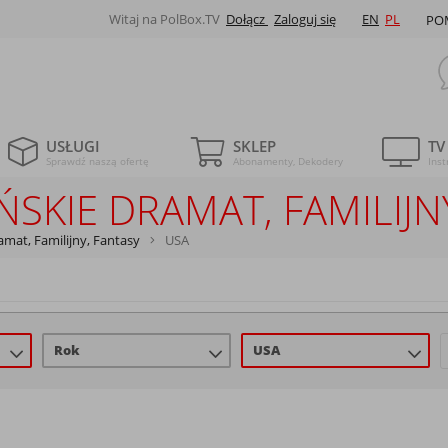
Witaj na PolBox.TV
Dołącz
Zaloguj się
EN
PL
PO
USŁUGI
SKLEP
TV
Sprawdź naszą ofertę
Abonamenty, Dekodery
Inst
SKIE DRAMAT, FAMILIJN
amat, Familijny, Fantasy
USA
Rok
USA