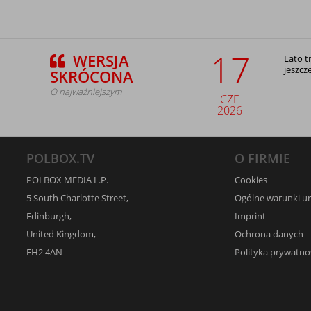
17
WERSJA
Lato t
jeszcz
SKRÓCONA
O najważniejszym
CZE
2026
POLBOX.TV
O FIRMIE
POLBOX MEDIA L.P.
Cookies
5 South Charlotte Street,
Ogólne warunki 
Edinburgh,
Imprint
United Kingdom,
Ochrona danych
EH2 4AN
Polityka prywatno