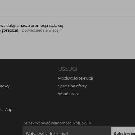
rwa dalej, a nasza promocja stała się
e gorętsza!
Dowiedzieć się więcej
USŁUGI
Możliwości telewizji
umowy
Specjalne oferty
Współpraca
ści App
Subskrybować wiadomości PolBox.TV
Subskryb