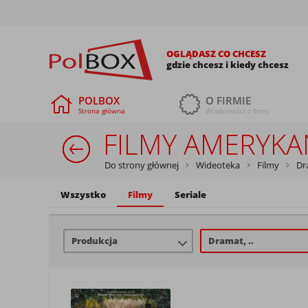
OGLĄDASZ CO CHCESZ
gdzie chcesz i kiedy chcesz
POLBOX
O FIRMIE
Strona główna
Wiadomości z firmy
FILMY AMERYKAŃ
Do strony głównej
Wideoteka
Filmy
Dr
Wszystko
Filmy
Seriale
Produkcja
Dramat, ..