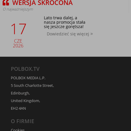
WERSJA SKRÓCONA
O najważniejszym
Lato trwa dalej, a
17
nasza promocja stała
się jeszcze gorętsza!
Dowiedzieć się więcej
CZE
2026
POLBOX.TV
POLBOX MEDIA L.P.
5 South Charlotte Street,
Edinburgh,
United Kingdom,
EH2 4AN
O FIRMIE
Cookies