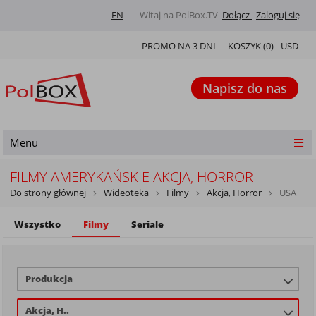
EN
Witaj na PolBox.TV
Dołącz
Zaloguj się
PROMO NA 3 DNI
KOSZYK (
0
) -
USD
Napisz do nas
Menu
FILMY AMERYKAŃSKIE AKCJA, HORROR
Do strony głównej
Wideoteka
Filmy
Akcja, Horror
USA
Wszystko
Filmy
Seriale
Produkcja
Akcja, H..