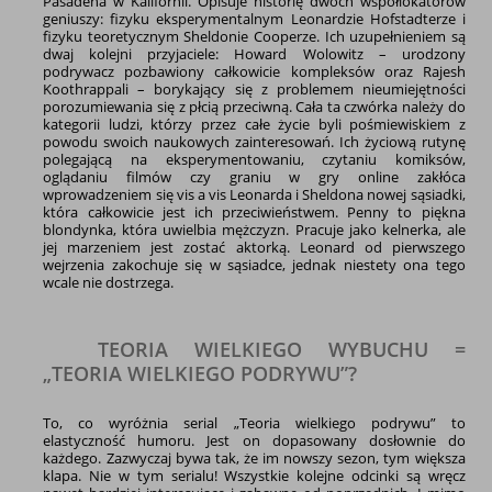
Pasadena w Kalifornii. Opisuje historię dwóch współlokatorów
geniuszy: fizyku eksperymentalnym Leonardzie Hofstadterze i
fizyku teoretycznym Sheldonie Cooperze. Ich uzupełnieniem są
dwaj kolejni przyjaciele: Howard Wolowitz – urodzony
podrywacz pozbawiony całkowicie kompleksów oraz Rajesh
Koothrappali – borykający się z problemem nieumiejętności
porozumiewania się z płcią przeciwną. Cała ta czwórka należy do
kategorii ludzi, którzy przez całe życie byli pośmiewiskiem z
powodu swoich naukowych zainteresowań. Ich życiową rutynę
polegającą na eksperymentowaniu, czytaniu komiksów,
oglądaniu filmów czy graniu w gry online zakłóca
wprowadzeniem się vis a vis Leonarda i Sheldona nowej sąsiadki,
która całkowicie jest ich przeciwieństwem. Penny to piękna
blondynka, która uwielbia mężczyzn. Pracuje jako kelnerka, ale
jej marzeniem jest zostać aktorką. Leonard od pierwszego
wejrzenia zakochuje się w sąsiadce, jednak niestety ona tego
wcale nie dostrzega.
TEORIA WIELKIEGO WYBUCHU =
„TEORIA WIELKIEGO PODRYWU”?
To, co wyróżnia serial „Teoria wielkiego podrywu” to
elastyczność humoru. Jest on dopasowany dosłownie do
każdego. Zazwyczaj bywa tak, że im nowszy sezon, tym większa
klapa. Nie w tym serialu! Wszystkie kolejne odcinki są wręcz