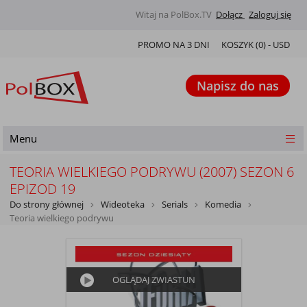
Witaj na PolBox.TV
Dołącz
Zaloguj się
PROMO NA 3 DNI
KOSZYK (
0
) -
USD
Napisz do nas
Menu
TEORIA WIELKIEGO PODRYWU (2007) SEZON 6
EPIZOD 19
Do strony głównej
Wideoteka
Serials
Komedia
Teoria wielkiego podrywu
OGLĄDAJ ZWIASTUN