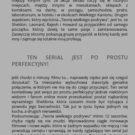
między innymi tym, że akcja serialu toczy się w różnych
miejscach, między innymi w mieszkaniach, sklepach z
komiksami, na dachy, w pociągu, samochodzie, pralni,
laboratorium, w hotelu i w okolicach Wielkiego Kanionu. Drugim
aspektem, który wyróżnia „Teorię wielkiego podrywu”, jest to, że
Sheldon, Leonard, Rajesh i Howard są przyjaciółmi od samego
początku, którzy dzielą te same pasje i zainteresowania.
Zazwyczaj sitcomy pokazują grupę przyjaciół, w której każdy jest
inny i zajmuje się totalnie inną profesją.
TEN SERIAL JEST PO PROSTU
PERFEKCYJNY!
Jeśli chodzi o minusy filmu to… naprawdę ciężko jest się czegoś
doszukać! Ta mieszanka wybuchowa stworzyła genialne
połączenie, w którym nie ma się do czego przyczepić. Ten serial
komediowy jest wręcz po prostu perfekcyjny! Jednak niektórym
widzom i fanom online może przeszkadzać postać najbardziej
wyrazistego Sheldona, która czasami może być irytująca z
powodu jego bezradności. Tak już w życiu bywa: jednych się
kocha, a drugich nienawidzi.
Podsumowując „Teoria wielkiego podrywu” mimo 12 sezonów,
chyba nigdy się nie znudzi. Wprowadzone ciągłe innowacje
filmowe i nowe wątki, które w żadnym wypadku nie męczą i nie
powodują zamętu i sprawiają, że każdy oglądający ten serial już