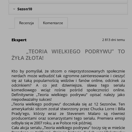
Sezon10
Recenzja
Komentarze
Ekspert
2 813 dni temu
„TEORIA WIELKIEGO PODRYWU” TO
ŻYŁA ZŁOTA!
Kto by pomyślał, że sitcom o nieprzystosowanych społecznie
nerdach może wzbudzić tak ogromne zainteresowanie i cieszyć
się aż taką popularnością widzów i fanów online, odcinek za
odcinkiem? A co jest dziwniejsze, sława tego serialu
komediowego wciąż rośnie pośród społeczności online.
Definitywnie „Teoria wielkiego podrywu” opisać należy jako
niepodważalny sukces!
„Teoria wielkiego podrywu” doczekała się aż 12 Sezonów. Ten
amerykański sitcom został stworzony przez Chucka Lorre i Billa
Prady'ego, którzy wraz ze Stevenem Malaro są również
producentami oraz scenarzystami tego serialu. Premiera emisji
odbyła się w 2007 roku, a w Polsce rok później.
Cała akcja serialu „Teoria wielkiego podrywu” toczy się w mieście