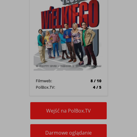
Filmweb:
8 / 10
PolBox.TV:
4 / 5
Wejść na PolBox.TV
Darmowe oglądanie