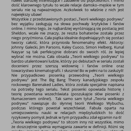
nawet bardziej interesujące i zabawne od poprzednich. I mimo
dość klarownego tytułu to wcale relacje damsko–męskie w tym
serialu nie są najważniejsze. Aczkolwiek to właśnie z nich jest
największy ubaw!
Wszystkie z przedstawionych postaci „Teorii wielkiego podrywu”
bez wyjątku zasługują na słowa pochwały krytyków i fanów
online. I mimo tego, że najbardziej wyróżniającą się postacią jest
Sheldon, wcale nie znaczy, że reszta bohaterów została przez
niego przyćmiona. Cała piątka idealnie dopełniających się postaci
tworzy całość, która przyniosła fenomenalny efekt. Aktorzy:
Johnny Galecki, Jim Parsons, Kaley Cuoco, Simon Helberg, Kunal
Nayyar są tak perfekcyjnie dobrani do swoich ról, że lepiej
wybrać nie można. Cała obsada „Teorii wielkiego podrywu” to
bardzo utalentowani ludzie, którzy po debiutach w serialu zostali
docenieni przez szerszą widownię i fanów online oraz
towarzystwo kinematografii. I słusznie! Bo w pełni na to zasłużyli!
Nie przypadkowo piosenką przewodnią „Teorii wielkiego
podrywu” jest The Big Bang Theory kanadyjskiego zespołu
rockowego Barenaked Ladies, która została specjalnie napisana
na potrzeby tego serialu. Tekst piosenki opowiada historię i
teorię powstania wszechświata (poszukajcie słów piosenki z
tłumaczeniem online!). Tak samo sam tytuł „Teoria wielkiego
podrywu” nawiązuje do słynnej teorii Wielkiego Wybuchu,
podczas którego powstał wszechświat. Fabuła oparta na
umiejscowieniu nauki w relacjach międzyludzkich to dość
ryzykowny pomysł. Jednak w tym przypadku zdał egzamin na 6!
„Teoria wielkiego podrywu” to sitcom inny niż wszystkie, mimo
że doszczętnie spełnia wymagania zawarte w definicji. Różni się