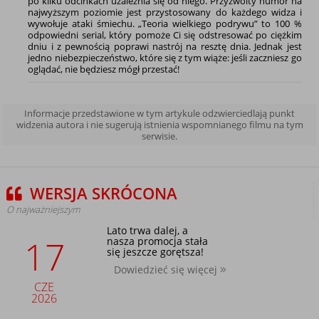
po kilku odcinkach uzależnia się od niego. Przyzwoity humor na
najwyższym poziomie jest przystosowany do każdego widza i
wywołuje ataki śmiechu. „Teoria wielkiego podrywu” to 100 %
odpowiedni serial, który pomoże Ci się odstresować po ciężkim
dniu i z pewnością poprawi nastrój na resztę dnia. Jednak jest
jedno niebezpieczeństwo, które się z tym wiąże: jeśli zaczniesz go
oglądać, nie będziesz mógł przestać!
Informacje przedstawione w tym artykule odzwierciedlają punkt
widzenia autora i nie sugerują istnienia wspomnianego filmu na tym
serwisie.
WERSJA SKRÓCONA
O najważniejszym
Lato trwa dalej, a
17
nasza promocja stała
się jeszcze gorętsza!
Dowiedzieć się więcej
CZE
2026