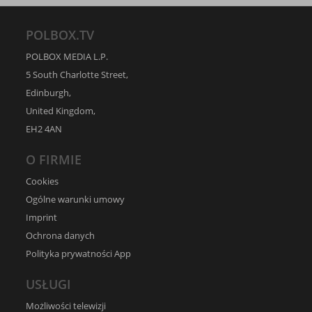
POLBOX.TV
POLBOX MEDIA L.P.
5 South Charlotte Street,
Edinburgh,
United Kingdom,
EH2 4AN
O FIRMIE
Cookies
Ogólne warunki umowy
Imprint
Ochrona danych
Polityka prywatności App
USŁUGI
Możliwości telewizji