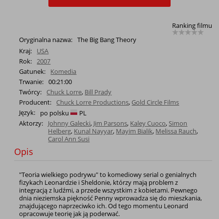
Ranking filmu
Oryginalna nazwa:
The Big Bang Theory
Kraj:
USA
Rok:
2007
Gatunek:
Komedia
Trwanie:
00:21:00
Twórcy:
Chuck Lorre
,
Bill Prady
Producent:
Chuck Lorre Productions
,
Gold Circle Films
Język:
po polsku
PL
Aktorzy:
Johnny Galecki
,
Jim Parsons
,
Kaley Cuoco
,
Simon
Helberg
,
Kunal Nayyar
,
Mayim Bialik
,
Melissa Rauch
,
Carol Ann Susi
Opis
"Teoria wielkiego podrywu" to komediowy serial o genialnych
fizykach Leonardzie i Sheldonie, którzy mają problem z
integracją z ludźmi, a przede wszystkim z kobietami. Pewnego
dnia nieziemska piękność Penny wprowadza się do mieszkania,
znajdującego naprzeciwko ich. Od tego momentu Leonard
opracowuje teorię jak ją poderwać.