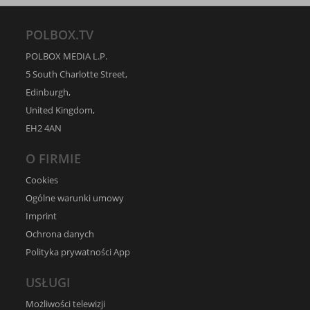
POLBOX.TV
POLBOX MEDIA L.P.
5 South Charlotte Street,
Edinburgh,
United Kingdom,
EH2 4AN
O FIRMIE
Cookies
Ogólne warunki umowy
Imprint
Ochrona danych
Polityka prywatności App
USŁUGI
Możliwości telewizji