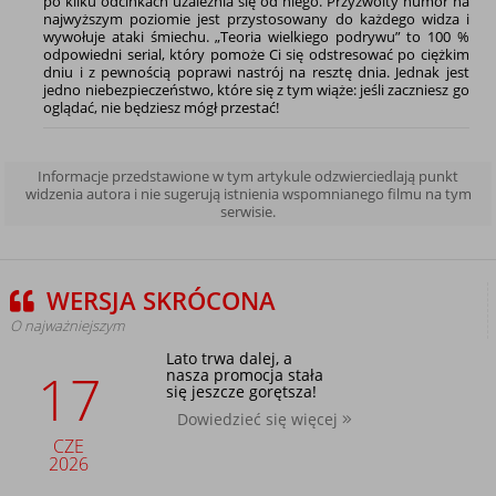
po kilku odcinkach uzależnia się od niego. Przyzwoity humor na
najwyższym poziomie jest przystosowany do każdego widza i
wywołuje ataki śmiechu. „Teoria wielkiego podrywu” to 100 %
odpowiedni serial, który pomoże Ci się odstresować po ciężkim
dniu i z pewnością poprawi nastrój na resztę dnia. Jednak jest
jedno niebezpieczeństwo, które się z tym wiąże: jeśli zaczniesz go
oglądać, nie będziesz mógł przestać!
Informacje przedstawione w tym artykule odzwierciedlają punkt
widzenia autora i nie sugerują istnienia wspomnianego filmu na tym
serwisie.
WERSJA SKRÓCONA
O najważniejszym
Lato trwa dalej, a
17
nasza promocja stała
się jeszcze gorętsza!
Dowiedzieć się więcej
CZE
2026