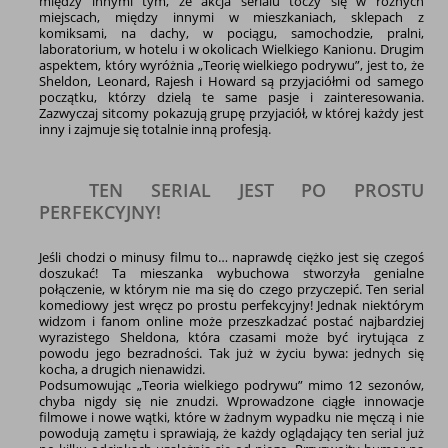
między innymi tym, że akcja serialu toczy się w różnych
miejscach, między innymi w mieszkaniach, sklepach z
komiksami, na dachy, w pociągu, samochodzie, pralni,
laboratorium, w hotelu i w okolicach Wielkiego Kanionu. Drugim
aspektem, który wyróżnia „Teorię wielkiego podrywu”, jest to, że
Sheldon, Leonard, Rajesh i Howard są przyjaciółmi od samego
początku, którzy dzielą te same pasje i zainteresowania.
Zazwyczaj sitcomy pokazują grupę przyjaciół, w której każdy jest
inny i zajmuje się totalnie inną profesją.
TEN SERIAL JEST PO PROSTU
PERFEKCYJNY!
Jeśli chodzi o minusy filmu to… naprawdę ciężko jest się czegoś
doszukać! Ta mieszanka wybuchowa stworzyła genialne
połączenie, w którym nie ma się do czego przyczepić. Ten serial
komediowy jest wręcz po prostu perfekcyjny! Jednak niektórym
widzom i fanom online może przeszkadzać postać najbardziej
wyrazistego Sheldona, która czasami może być irytująca z
powodu jego bezradności. Tak już w życiu bywa: jednych się
kocha, a drugich nienawidzi.
Podsumowując „Teoria wielkiego podrywu” mimo 12 sezonów,
chyba nigdy się nie znudzi. Wprowadzone ciągłe innowacje
filmowe i nowe wątki, które w żadnym wypadku nie męczą i nie
powodują zamętu i sprawiają, że każdy oglądający ten serial już