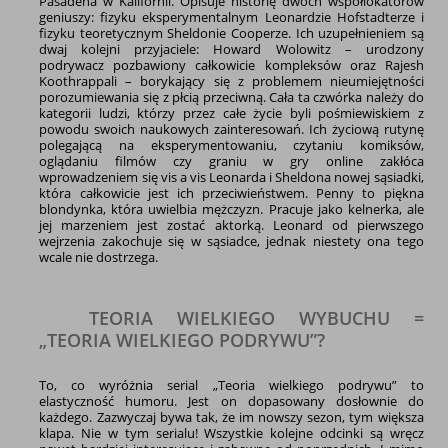
Pasadena w Kalifornii. Opisuje historię dwóch współlokatorów
geniuszy: fizyku eksperymentalnym Leonardzie Hofstadterze i
fizyku teoretycznym Sheldonie Cooperze. Ich uzupełnieniem są
dwaj kolejni przyjaciele: Howard Wolowitz – urodzony
podrywacz pozbawiony całkowicie kompleksów oraz Rajesh
Koothrappali – borykający się z problemem nieumiejętności
porozumiewania się z płcią przeciwną. Cała ta czwórka należy do
kategorii ludzi, którzy przez całe życie byli pośmiewiskiem z
powodu swoich naukowych zainteresowań. Ich życiową rutynę
polegającą na eksperymentowaniu, czytaniu komiksów,
oglądaniu filmów czy graniu w gry online zakłóca
wprowadzeniem się vis a vis Leonarda i Sheldona nowej sąsiadki,
która całkowicie jest ich przeciwieństwem. Penny to piękna
blondynka, która uwielbia mężczyzn. Pracuje jako kelnerka, ale
jej marzeniem jest zostać aktorką. Leonard od pierwszego
wejrzenia zakochuje się w sąsiadce, jednak niestety ona tego
wcale nie dostrzega.
TEORIA WIELKIEGO WYBUCHU =
„TEORIA WIELKIEGO PODRYWU”?
To, co wyróżnia serial „Teoria wielkiego podrywu” to
elastyczność humoru. Jest on dopasowany dosłownie do
każdego. Zazwyczaj bywa tak, że im nowszy sezon, tym większa
klapa. Nie w tym serialu! Wszystkie kolejne odcinki są wręcz