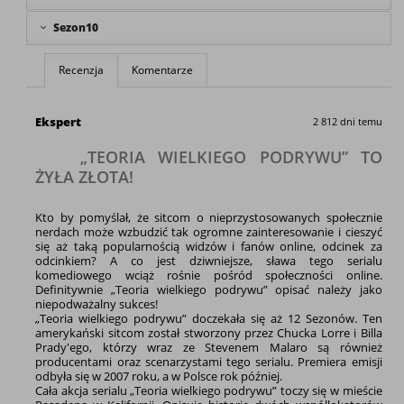
Sezon10
Recenzja
Komentarze
Ekspert
2 812 dni temu
„TEORIA WIELKIEGO PODRYWU” TO
ŻYŁA ZŁOTA!
Kto by pomyślał, że sitcom o nieprzystosowanych społecznie
nerdach może wzbudzić tak ogromne zainteresowanie i cieszyć
się aż taką popularnością widzów i fanów online, odcinek za
odcinkiem? A co jest dziwniejsze, sława tego serialu
komediowego wciąż rośnie pośród społeczności online.
Definitywnie „Teoria wielkiego podrywu” opisać należy jako
niepodważalny sukces!
„Teoria wielkiego podrywu” doczekała się aż 12 Sezonów. Ten
amerykański sitcom został stworzony przez Chucka Lorre i Billa
Prady'ego, którzy wraz ze Stevenem Malaro są również
producentami oraz scenarzystami tego serialu. Premiera emisji
odbyła się w 2007 roku, a w Polsce rok później.
Cała akcja serialu „Teoria wielkiego podrywu” toczy się w mieście