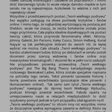
nawet bardziej interesujące i zabawne od poprzednich. I mimo
dość klarownego tytułu to wcale relacje damsko–męskie w tym
serialu nie są najważniejsze. Aczkolwiek to właśnie z nich jest
największy ubaw!
Wszystkie z przedstawionych postaci „Teorii wielkiego podrywu”
bez wyjątku zasługują na słowa pochwały krytyków i fanów
online. I mimo tego, że najbardziej wyróżniającą się postacią jest
Sheldon, wcale nie znaczy, że reszta bohaterów została przez
niego przyćmiona. Cała piątka idealnie dopełniających się postaci
tworzy całość, która przyniosła fenomenalny efekt. Aktorzy:
Johnny Galecki, Jim Parsons, Kaley Cuoco, Simon Helberg, Kunal
Nayyar są tak perfekcyjnie dobrani do swoich ról, że lepiej
wybrać nie można. Cała obsada „Teorii wielkiego podrywu” to
bardzo utalentowani ludzie, którzy po debiutach w serialu zostali
docenieni przez szerszą widownię i fanów online oraz
towarzystwo kinematografii. I słusznie! Bo w pełni na to zasłużyli!
Nie przypadkowo piosenką przewodnią „Teorii wielkiego
podrywu” jest The Big Bang Theory kanadyjskiego zespołu
rockowego Barenaked Ladies, która została specjalnie napisana
na potrzeby tego serialu. Tekst piosenki opowiada historię i
teorię powstania wszechświata (poszukajcie słów piosenki z
tłumaczeniem online!). Tak samo sam tytuł „Teoria wielkiego
podrywu” nawiązuje do słynnej teorii Wielkiego Wybuchu,
podczas którego powstał wszechświat. Fabuła oparta na
umiejscowieniu nauki w relacjach międzyludzkich to dość
ryzykowny pomysł. Jednak w tym przypadku zdał egzamin na 6!
„Teoria wielkiego podrywu” to sitcom inny niż wszystkie, mimo
że doszczętnie spełnia wymagania zawarte w definicji. Różni się