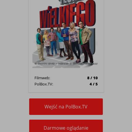
Filmweb:
8 / 10
PolBox.TV:
4 / 5
Wejść na PolBox.TV
Darmowe oglądanie