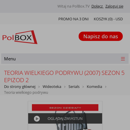
Witaj na PolBox.TV
Dołącz
Zaloguj się
PROMO NA 3 DNI
KOSZYK (
0
) -
USD
Napisz do nas
Menu
TEORIA WIELKIEGO PODRYWU (2007) SEZON 5
EPIZOD 2
Do strony głównej
Wideoteka
Serials
Komedia
Teoria wielkiego podrywu
OGLĄDAJ ZWIASTUN