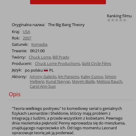
Ranking filmu
Oryginalna nazwa:
The Big Bang Theory
Kraj:
USA
Rok:
2007
Gatunek:
Komedia
Trwanie:
00:21:00
Twórcy:
Chuck Lorre
,
Bill Prady
Producent:
Chuck Lorre Productions
,
Gold Circle Films
Język:
po polsku
PL
Aktorzy:
Johnny Galecki
,
Jim Parsons
,
Kaley Cuoco
,
Simon
Helberg
,
Kunal Nayyar
,
Mayim Bialik
,
Melissa Rauch
,
Carol Ann Susi
Opis
"Teoria wielkiego podrywu" to komediowy serial o genialnych
fizykach Leonardzie i Sheldonie, którzy mają problem z
integracją z ludźmi, a przede wszystkim z kobietami. Pewnego
dnia nieziemska piękność Penny wprowadza się do mieszkania,
znajdującego naprzeciwko ich. Od tego momentu Leonard
opracowuje teorię jak ją poderwać.