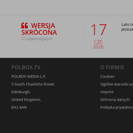
17
WERSJA
Lato t
jeszcz
SKRÓCONA
O najważniejszym
CZE
2026
POLBOX.TV
O FIRMIE
POLBOX MEDIA L.P.
Cookies
5 South Charlotte Street,
Ogólne warunki 
Edinburgh,
Imprint
United Kingdom,
Ochrona danych
EH2 4AN
Polityka prywatno