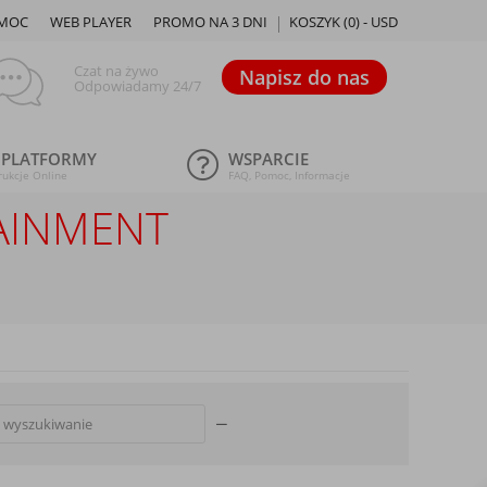
MOC
WEB PLAYER
PROMO NA 3 DNI
KOSZYK (
0
) -
USD
Czat na żywo
Napisz do nas
Odpowiadamy 24/7
 PLATFORMY
WSPARCIE
rukcje Online
FAQ, Pomoc, Informacje
TAINMENT