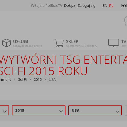
Witaj na PolBox.TV
Dołącz
Zaloguj się
EN
PL
PO
USŁUGI
SKLEP
TV
Sprawdź naszą ofertę
Abonamenty, Dekodery
Inst
LE WYTWÓRNI TSG ENTER
CI-FI 2015 ROKU
inment
Sci-Fi
2015
USA
2015
USA