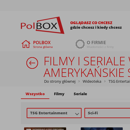
OGLĄDASZ CO CHCESZ
gdzie chcesz i kiedy chcesz
POLBOX
O FIRMIE
Strona główna
Wiadomości z firmy
FILMY I SERIA
AMERYKAŃSKIE S
Do strony głównej
Wideoteka
TSG Enterta
Wszystko
Filmy
Seriale
TSG Entertainment
Sci-Fi