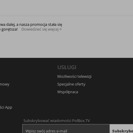
rwa dalej, a nasza promocja stała się
e gorętsza!
Dowiedzieć się więcej
USŁUGI
Możliwości telewizji
umowy
Specjalne oferty
Współpraca
ści App
Subskrybować wiadomości PolBox.TV
Subskryb