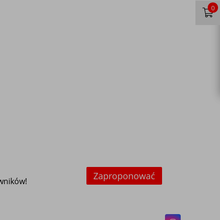
0
Zaproponować
owników!