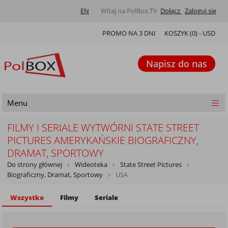
EN
Witaj na PolBox.TV
Dołącz
Zaloguj się
PROMO NA 3 DNI
KOSZYK (
0
) -
USD
Napisz do nas
Menu
FILMY I SERIALE WYTWÓRNI STATE STREET
PICTURES AMERYKAŃSKIE BIOGRAFICZNY,
DRAMAT, SPORTOWY
Do strony głównej
Wideoteka
State Street Pictures
Biograficzny, Dramat, Sportowy
USA
Wszystko
Filmy
Seriale