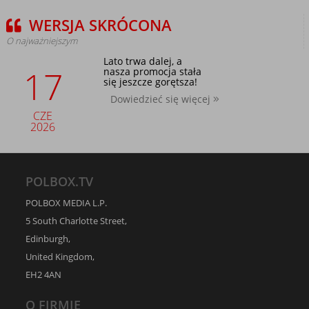
WERSJA SKRÓCONA
O najważniejszym
Lato trwa dalej, a
17
nasza promocja stała
się jeszcze gorętsza!
Dowiedzieć się więcej
CZE
2026
POLBOX.TV
POLBOX MEDIA L.P.
5 South Charlotte Street,
Edinburgh,
United Kingdom,
EH2 4AN
O FIRMIE