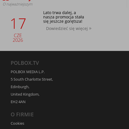
O najważniejszym
Lato trwa dalej, a
17
nasza promocja stała
się jeszcze gorętsza!
Dowiedzieć się więcej
CZE
2026
POLBOX.TV
POLBOX MEDIA L.P.
5 South Charlotte Street,
Edinburgh,
United Kingdom,
EH2 4AN
O FIRMIE
Cookies