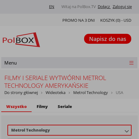
EN
Witaj na PolBox.TV
Dołącz
Zaloguj się
PROMO NA 3 DNI
KOSZYK (
0
) -
USD
Napisz do nas
Menu
FILMY I SERIALE WYTWÓRNI METROL
TECHNOLOGY AMERYKAŃSKIE
Do strony głównej
Wideoteka
Metrol Technology
USA
Wszystko
Filmy
Seriale
Metrol Technology