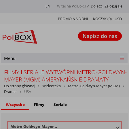
EN
Witaj na PolBox.TV
Dołącz
Zaloguj się
PROMO NA 3 DNI
KOSZYK (
0
) -
USD
Napisz do nas
Menu
FILMY I SERIALE WYTWÓRNI METRO-GOLDWYN-
MAYER (MGM) AMERYKAŃSKIE DRAMATY
Do strony głównej
Wideoteka
Metro-Goldwyn-Mayer (MGM)
Dramat
USA
Wszystko
Filmy
Seriale
Metro-Goldwyn-Mayer ..