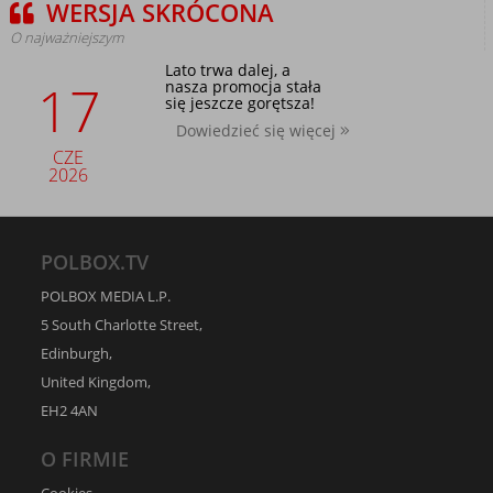
WERSJA SKRÓCONA
O najważniejszym
Lato trwa dalej, a
17
nasza promocja stała
się jeszcze gorętsza!
Dowiedzieć się więcej
CZE
2026
POLBOX.TV
POLBOX MEDIA L.P.
5 South Charlotte Street,
Edinburgh,
United Kingdom,
EH2 4AN
O FIRMIE