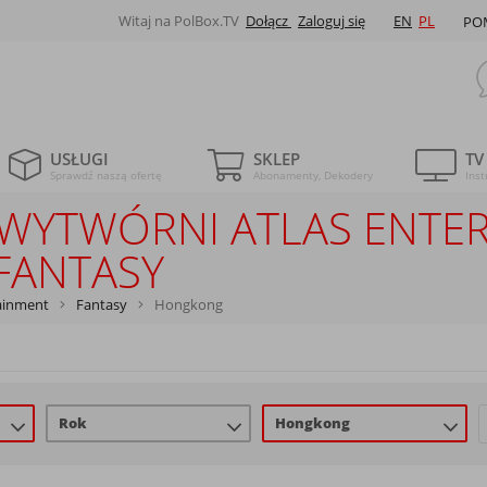
Witaj na PolBox.TV
Dołącz
Zaloguj się
EN
PL
PO
USŁUGI
SKLEP
TV
Sprawdź naszą ofertę
Abonamenty, Dekodery
Inst
LE WYTWÓRNI ATLAS ENT
FANTASY
tainment
Fantasy
Hongkong
Rok
Hongkong