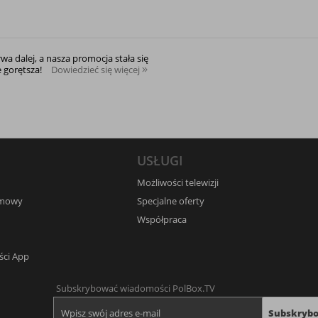
rwa dalej, a nasza promocja stała się
e gorętsza!
Dowiedzieć się więcej
USŁUGI
Możliwości telewizji
umowy
Specjalne oferty
Współpraca
ści App
Subskrybować wiadomości PolBox.TV
Subskryb