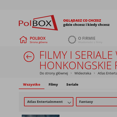
OGLĄDASZ CO CHCESZ
gdzie chcesz i kiedy chcesz
POLBOX
O FIRMIE
Strona główna
Wiadomości z firmy
FILMY I SERIA
HONKONGSKIE 
Do strony głównej
Wideoteka
Atlas Enter
Wszystko
Filmy
Seriale
Atlas Entertainment
Fantasy