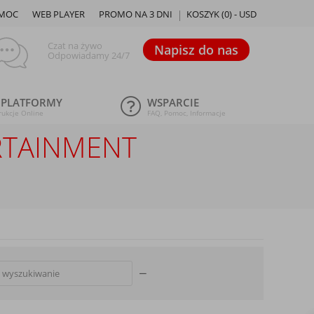
MOC
WEB PLAYER
PROMO NA 3 DNI
KOSZYK (
0
) -
USD
Czat na żywo
Napisz do nas
Odpowiadamy 24/7
 PLATFORMY
WSPARCIE
rukcje Online
FAQ, Pomoc, Informacje
ERTAINMENT