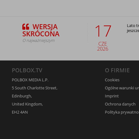
17
WERSJA
Lato t
jeszcz
SKRÓCONA
O najważniejszym
CZE
2026
POLBOX.TV
O FIRMIE
POLBOX MEDIA L.P.
Cookies
5 South Charlotte Street,
Ogólne warunki 
Edinburgh,
Imprint
United Kingdom,
Ochrona danych
EH2 4AN
Polityka prywatno