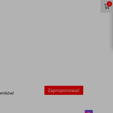
0
Zaproponować
owników!