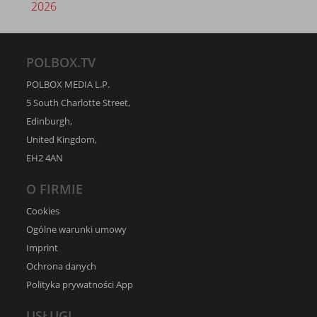
2026
POLBOX.TV
POLBOX MEDIA L.P.
5 South Charlotte Street,
Edinburgh,
United Kingdom,
EH2 4AN
O FIRMIE
Cookies
Ogólne warunki umowy
Imprint
Ochrona danych
Polityka prywatności App
USŁUGI