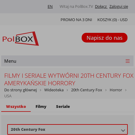
EN
Witaj na PolBox.TV
Dołącz
Zaloguj się
PROMO NA 3 DNI
KOSZYK (
0
) -
USD
Napisz do nas
Menu
FILMY I SERIALE WYTWÓRNI 20TH CENTURY FOX
AMERYKAŃSKIE HORRORY
Do strony głównej
Wideoteka
20th Century Fox
Horror
USA
Wszystko
Filmy
Seriale
20th Century Fox