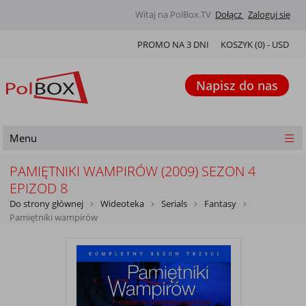
Witaj na PolBox.TV
Dołącz
Zaloguj się
PROMO NA 3 DNI
KOSZYK (
0
) -
USD
Napisz do nas
Menu
PAMIĘTNIKI WAMPIRÓW (2009) SEZON 4
EPIZOD 8
Do strony głównej
Wideoteka
Serials
Fantasy
Pamiętniki wampirów