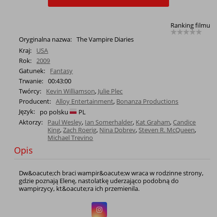
Ranking filmu
Oryginalna nazwa:
The Vampire Diaries
Kraj:
USA
Rok:
2009
Gatunek:
Fantasy
Trwanie:
00:43:00
Twórcy:
Kevin Williamson
,
Julie Plec
Producent:
Alloy Entertainment
,
Bonanza Productions
Język:
po polsku
PL
Aktorzy:
Paul Wesley
,
Ian Somerhalder
,
Kat Graham
,
Candice
King
,
Zach Roerig
,
Nina Dobrev
,
Steven R. McQueen
,
Michael Trevino
Opis
Dw&oacute;ch braci wampir&oacute;w wraca w rodzinne strony,
gdzie poznają Elenę, nastolatkę uderzająco podobną do
wampirzycy, kt&oacute;ra ich przemienila.