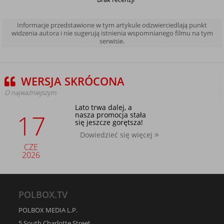
Informacje przedstawione w tym artykule odzwierciedlają punkt
widzenia autora i nie sugerują istnienia wspomnianego filmu na tym
serwisie.
WERSJA SKRÓCONA
O najważniejszym
Lato trwa dalej, a
17
nasza promocja stała
się jeszcze gorętsza!
Dowiedzieć się więcej
CZE
2026
POLBOX.TV
POLBOX MEDIA L.P.
5 South Charlotte Street,