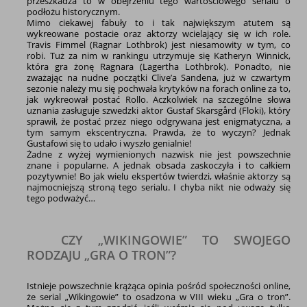
przeszkadza to w obejrzeniu tego wartościowego serialu o
podłożu historycznym.
Mimo ciekawej fabuły to i tak największym atutem są
wykreowane postacie oraz aktorzy wcielający się w ich role.
Travis Fimmel (Ragnar Lothbrok) jest niesamowity w tym, co
robi. Tuż za nim w rankingu utrzymuje się Katheryn Winnick,
która gra żonę Ragnara (Lagertha Lothbrok). Ponadto, nie
zważając na nudne początki Clive’a Sandena, już w czwartym
sezonie należy mu się pochwała krytyków na forach online za to,
jak wykreował postać Rollo. Aczkolwiek na szczególne słowa
uznania zasługuje szwedzki aktor Gustaf Skarsgård (Floki), który
sprawił, że postać przez niego odgrywana jest enigmatyczna, a
tym samym ekscentryczna. Prawda, że to wyczyn? Jednak
Gustafowi się to udało i wyszło genialnie!
Żadne z wyżej wymienionych nazwisk nie jest powszechnie
znane i popularne. A jednak obsada zaskoczyła i to całkiem
pozytywnie! Bo jak wielu ekspertów twierdzi, właśnie aktorzy są
najmocniejszą stroną tego serialu. I chyba nikt nie odważy się
tego podważyć…
CZY „WIKINGOWIE” TO SWOJEGO
RODZAJU „GRA O TRON”?
Istnieje powszechnie krążąca opinia pośród społeczności online,
że serial „Wikingowie” to osadzona w VIII wieku „Gra o tron”.