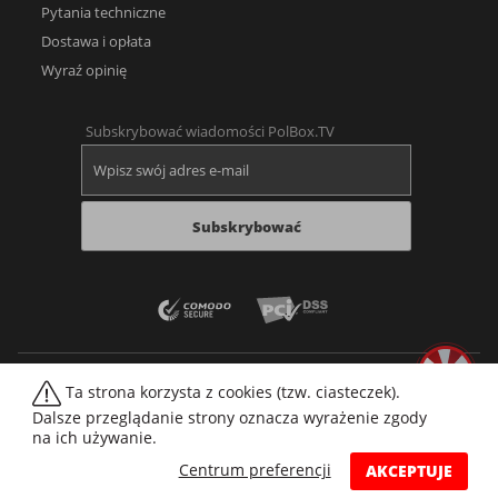
Pytania techniczne
Dostawa i opłata
Wyraź opinię
Subskrybować wiadomości PolBox.TV
Subskrybować
Ta strona korzysta z cookies (tzw. ciasteczek).
Dalsze przeglądanie strony oznacza wyrażenie zgody
na ich używanie.
Web player
Forum
Wideoteka filmów
Mapa strony
Imprint
Cookies
Centrum preferencji
AKCEPTUJE
© 2026 PolBox
Wszelkie prawa zastrzeżone