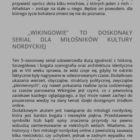
przywieść oprócz złota kilku mnichów, z których jeden z nich –
Athelstan – zostaje na stałe u niego. Będzie on powodem, dla
którego życie bohatera zmieni się nie do poznania.
„WIKINGOWIE” TO DOSKONAŁY
SERIAL DLA MIŁOŚNIKÓW KULTURY
NORDYCKIEJ
Ten 5–sezonowy serial odzwierciedla dużą zgodność z historią.
Szczegółowa i bogata scenografia oraz architektura identyczna
jak w VIII wieku sprawia, że widz czuje się, gdyby te odcinki
faktycznie były nagrywane w odwzorowanym czasie. Dodatkowo
ukazania wierzeń, obyczajów, struktury politycznej, zwyczajów
„plemiennych”, czy nawet pokazania realiów życia codziennego
za czasów panowania Wikingów jest czymś, co z pewnością
zaciekawi każdego oglądającego, a być może nawet zachęci do
poszerzenia wiedzy na dany temat dzięki dostępnym źródłom
online.
Dodatkowym atutem jest nawiązanie do mitologii nordyckiej,
która jest bardzo bogata i niezwykle piękna. Przedstawienie
symboliki liczb bądź opisy znaczenia przyrody na pewno
wzbudzą zainteresowanie w niektórych widach. Wiadomo, że
historycy i fani mitologii nordyckiej online z pewnością zauważą
kilka nieścisłości, czy uchybień, jednak w żadnym wypadku nie