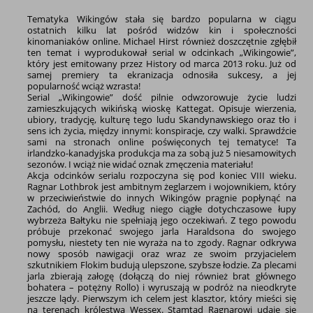
Tematyka Wikingów stała się bardzo popularna w ciągu
ostatnich kilku lat pośród widzów kin i społeczności
kinomaniaków online. Michael Hirst również doszczętnie zgłębił
ten temat i wyprodukował serial w odcinkach „Wikingowie”,
który jest emitowany przez History od marca 2013 roku. Już od
samej premiery ta ekranizacja odnosiła sukcesy, a jej
popularność wciąż wzrasta!
Serial „Wikingowie” dość pilnie odwzorowuje życie ludzi
zamieszkujących wikińską wioskę Kattegat. Opisuje wierzenia,
ubiory, tradycję, kulturę tego ludu Skandynawskiego oraz tło i
sens ich życia, między innymi: konspiracje, czy walki. Sprawdźcie
sami na stronach online poświęconych tej tematyce! Ta
irlandzko-kanadyjska produkcja ma za sobą już 5 niesamowitych
sezonów. I wciąż nie widać oznak zmęczenia materiału!
Akcja odcinków serialu rozpoczyna się pod koniec VIII wieku.
Ragnar Lothbrok jest ambitnym żeglarzem i wojownikiem, który
w przeciwieństwie do innych Wikingów pragnie popłynąć na
Zachód, do Anglii. Według niego ciągłe dotychczasowe łupy
wybrzeża Bałtyku nie spełniają jego oczekiwań. Z tego powodu
próbuje przekonać swojego jarla Haraldsona do swojego
pomysłu, niestety ten nie wyraża na to zgody. Ragnar odkrywa
nowy sposób nawigacji oraz wraz ze swoim przyjacielem
szkutnikiem Flokim budują ulepszone, szybsze łodzie. Za plecami
jarla zbierają załogę (dołączą do niej również brat głównego
bohatera – potężny Rollo) i wyruszają w podróż na nieodkryte
jeszcze lądy. Pierwszym ich celem jest klasztor, który mieści się
na terenach królestwa Wessex. Stamtąd Ragnarowi udaje się