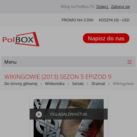
Witaj na PolBox.TV
Dołącz
Zaloguj się
PROMO NA 3 DNI
KOSZYK (
0
) -
USD
Napisz do nas
Menu
WIKINGOWIE (2013) SEZON 5 EPIZOD 9
Do strony głównej
Wideoteka
Serials
Dramat
Wikingowie
OGLĄDAJ ZWIASTUN