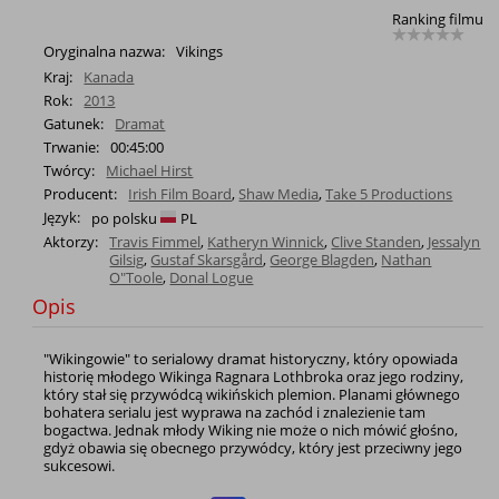
Ranking filmu
Oryginalna nazwa:
Vikings
Kraj:
Kanada
Rok:
2013
Gatunek:
Dramat
Trwanie:
00:45:00
Twórcy:
Michael Hirst
Producent:
Irish Film Board
,
Shaw Media
,
Take 5 Productions
Język:
po polsku
PL
Aktorzy:
Travis Fimmel
,
Katheryn Winnick
,
Clive Standen
,
Jessalyn
Gilsig
,
Gustaf Skarsgård
,
George Blagden
,
Nathan
O"Toole
,
Donal Logue
Opis
"Wikingowie" to serialowy dramat historyczny, który opowiada
historię młodego Wikinga Ragnara Lothbroka oraz jego rodziny,
który stał się przywódcą wikińskich plemion. Planami głównego
bohatera serialu jest wyprawa na zachód i znalezienie tam
bogactwa. Jednak młody Wiking nie może o nich mówić głośno,
gdyż obawia się obecnego przywódcy, który jest przeciwny jego
sukcesowi.