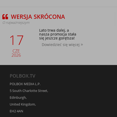
WERSJA SKRÓCONA
O najważniejszym
Lato trwa dalej, a
17
nasza promocja stała
się jeszcze gorętsza!
Dowiedzieć się więcej
CZE
2026
POLBOX.TV
POLBOX MEDIA L.P.
5 South Charlotte Street,
Edinburgh,
United Kingdom,
EH2 4AN