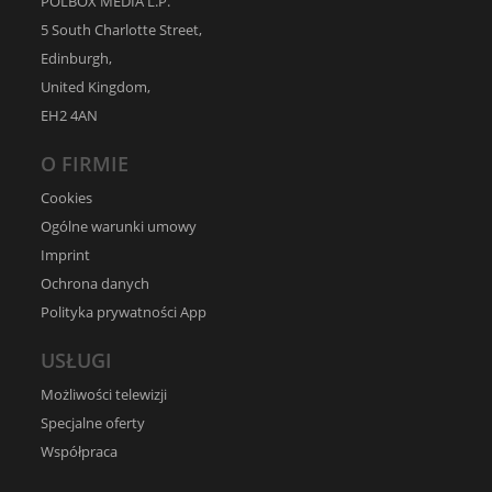
POLBOX MEDIA L.P.
5 South Charlotte Street,
Edinburgh,
United Kingdom,
EH2 4AN
O FIRMIE
Cookies
Ogólne warunki umowy
Imprint
Ochrona danych
Polityka prywatności App
USŁUGI
Możliwości telewizji
Specjalne oferty
Współpraca