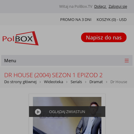
Witaj na PolBox.TV
Dołącz
Zaloguj się
PROMO NA 3 DNI
KOSZYK (
0
) -
USD
Napisz do nas
Menu
DR HOUSE (2004) SEZON 1 EPIZOD 2
Do strony głównej
Wideoteka
Serials
Dramat
Dr House
OGLĄDAJ ZWIASTUN