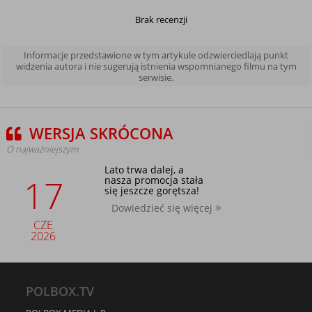
Brak recenzji
Informacje przedstawione w tym artykule odzwierciedlają punkt
widzenia autora i nie sugerują istnienia wspomnianego filmu na tym
serwisie.
WERSJA SKRÓCONA
O najważniejszym
Lato trwa dalej, a
17
nasza promocja stała
się jeszcze gorętsza!
Dowiedzieć się więcej
CZE
2026
POLBOX.TV