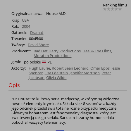
Ranking filmu
Oryginalna nazwa:
House M.D.
Kraj:
USA
Rok:
2004
Gatunek:
Dramat
Trwanie:
00:45:00
Twórcy:
David Shore
Producent:
Bad Hat Harry Productions
,
Heel & Toe Films
,
Moratim Produktions
Język:
po polsku
PL
Aktorzy:
Hugh Laurie
,
Robert Sean Leonard
,
Omar Epps
,
Jesse
Spencer
,
Lisa Edelstein
,
Jennifer Morrison
,
Peter
Jacobson
,
Olivia Wilde
Opis
"Dr House" to kultowy serial medyczny, w którym są widoczne
również elementy kryminału. Składa się z 8 sezonów, a każdy
jego odcinek przedstawia totalne różne przypadki medyczne.
Głównym bohaterem jest fenomenalny diagnosta, który jest
kwintesencją całego serialu. Sarkazm i czarny humor serialu
pokochali wszyscy telemaniacy.