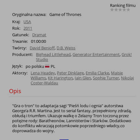
Ranking filmu
Oryginalna nazwa:
Game of Thrones
Kraj:
USA
Rok:
2011
Gatunek:
Dramat
Trwanie:
01:00:00
Twórcy:
David Benioff
,
D.B. Weiss
Producent:
Bighead Littlehead
,
Generator Entertainment
,
Grok!
Studio
Język:
po polsku
PL
Aktorzy:
Lena Headey
,
Peter Dinklage
,
Emilia Clarke
,
Maisie
Williams
,
Kit Harington
,
Iain Glen
,
Sophie Turner
,
Nikolaj
Coster-Waldau
Opis
"Gra o tron" to adaptacja sagi "Pieśń lodu i ognia" autorstwa
George’a R.R. Martina. Jest to serial fantasy, przepełniony zdradą,
obłudą i triumfem. Ukazuje walkę o Żelazny Tron toczoną przez
potężne rody: Baratheonów, Lannisterów i Starków. Dodatkowo
do konfliktu wkraczają potomkowie poprzedniego władcy,co
doprowadza do wojny.