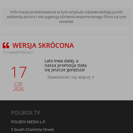
Informacje przedstawione w tym artykule odzwierciedlają punkt
widzenia autora i nie sugerują istnienia wspomnianego filmu na tym
serwisie.
WERSJA SKRÓCONA
O najważniejszym
Lato trwa dalej, a
17
nasza promocja stała
się jeszcze gorętsza!
Dowiedzieć się więcej
CZE
2026
POLBOX.TV
POLBOX MEDIA L.P.
5 South Charlotte Street,