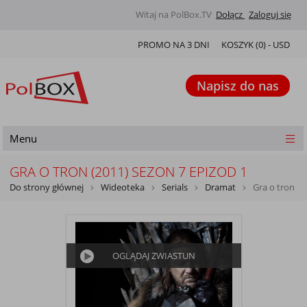
Witaj na PolBox.TV
Dołącz
Zaloguj się
PROMO NA 3 DNI
KOSZYK (
0
) -
USD
Napisz do nas
Menu
GRA O TRON (2011) SEZON 7 EPIZOD 1
Do strony głównej
Wideoteka
Serials
Dramat
Gra o tron
OGLĄDAJ ZWIASTUN