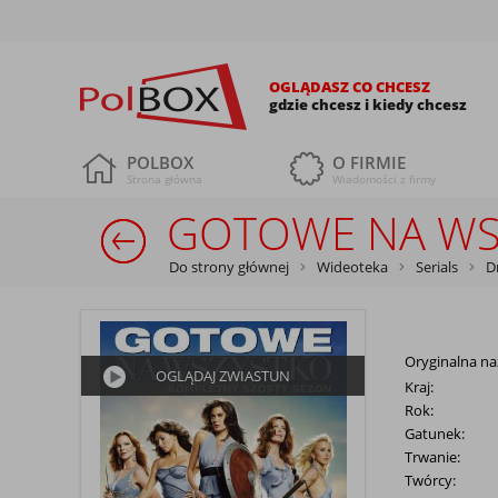
OGLĄDASZ CO CHCESZ
gdzie chcesz i kiedy chcesz
POLBOX
O FIRMIE
Strona główna
Wiadomości z firmy
GOTOWE NA WSZ
Do strony głównej
Wideoteka
Serials
D
Oryginalna na
OGLĄDAJ ZWIASTUN
Kraj:
Rok:
Gatunek:
Trwanie:
Twórcy: