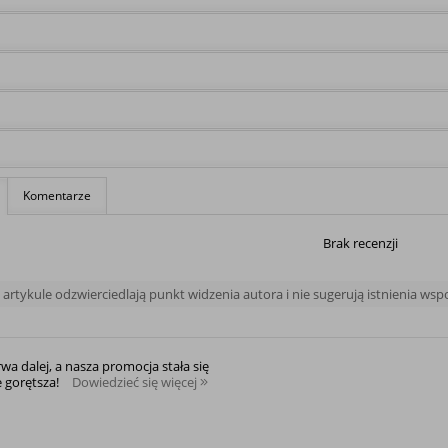
Komentarze
Brak recenzji
rtykule odzwierciedlają punkt widzenia autora i nie sugerują istnienia ws
rwa dalej, a nasza promocja stała się
e gorętsza!
Dowiedzieć się więcej