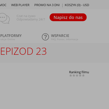
MOC
WEB PLAYER
PROMO NA 3 DNI
KOSZYK (
0
) -
USD
Czat na żywo
Napisz do nas
Odpowiadamy 24/7
 PLATFORMY
WSPARCIE
rukcje Online
FAQ, Pomoc, Informacje
EPIZOD 23
Ranking filmu