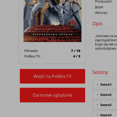
Producent:
Język:
Aktorzy:
Opis
„Gotowe na wsz
zaprzyjaźniony
kryje się tak 
samobójstwo
Filmweb:
7 / 10
PolBox.TV:
4 / 5
Sezony
Wejść na PolBox.TV
Sezon1
Darmowe oglądanie
Sezon2
Sezon3
Sezon4