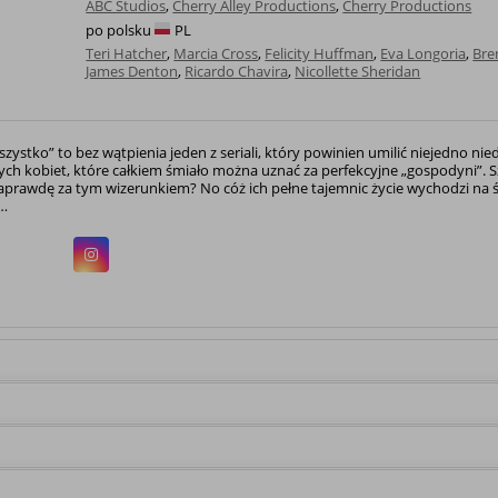
ABC Studios
,
Cherry Alley Productions
,
Cherry Productions
po polsku
PL
Teri Hatcher
,
Marcia Cross
,
Felicity Huffman
,
Eva Longoria
,
Bre
James Denton
,
Ricardo Chavira
,
Nicollette Sheridan
ystko” to bez wątpienia jeden z seriali, który powinien umilić niejedno niedz
ch kobiet, które całkiem śmiało można uznać za perfekcyjne „gospodyni”. Sz
naprawdę za tym wizerunkiem? No cóż ich pełne tajemnic życie wychodzi na ś
…