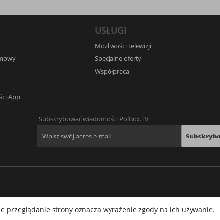
USŁUGI
Możliwości telewizji
umowy
Specjalne oferty
Współpraca
ści App
Subskrybować wiadomości PolBox.TV
Subskryb
lsze przeglądanie strony oznacza wyrażenie zgody na ich używanie.
Web player
F