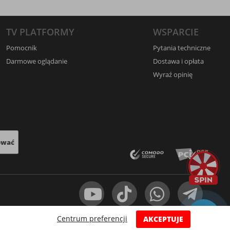
TV PLATFORMY
WSPARCIE
Pomocnik
Pytania techniczne
Darmowe oglądanie
Dostawa i opłata
Wyraź opinię
ować
Centrum preferencji
AKCEPTUJE
orum
Wideoteka filmów
Mapa strony
Imprint
Cookies