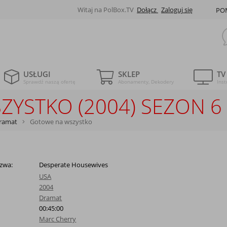
Witaj na PolBox.TV
Dołącz
Zaloguj się
PO
USŁUGI
SKLEP
TV
Sprawdź naszą ofertę
Abonamenty, Dekodery
Inst
YSTKO (2004) SEZON 6 
ramat
Gotowe na wszystko
zwa:
Desperate Housewives
USA
2004
Dramat
00:45:00
Marc Cherry