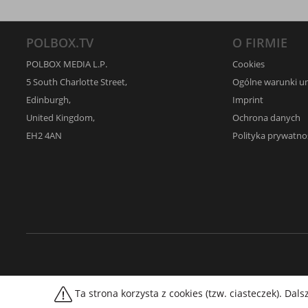
POLBOX.TV
O FIRMIE
POLBOX MEDIA L.P.
Cookies
5 South Charlotte Street,
Ogólne warunki 
Edinburgh,
Imprint
United Kingdom,
Ochrona danych
EH2 4AN
Polityka prywatno
Ta strona korzysta z cookies (tzw. ciasteczek). Da
© 2026 PolBox
Wszelkie prawa zastrzeżone