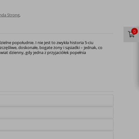
nda Strong
,
0
ielne popołudnie. I nie jest to zwykła historia 5-ciu
częśliwe, doskonałe, bogate żony i sąsiadki – jednak, co
wiat dzienny, gdy jedna z przyjaciółek popełnia