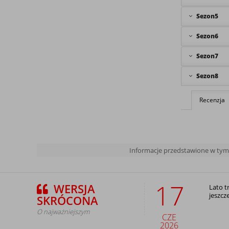
Sezon5
Sezon6
Sezon7
Sezon8
Recenzja
Informacje przedstawione w tym a
17
WERSJA
Lato t
jeszcz
SKRÓCONA
O najważniejszym
CZE
2026